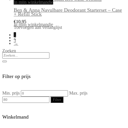
In mijn winkelmandje
Ben & Anna Navulbare Deodorant Starterset – Case
+ Refill Stick
€
10,95
In mijn winkelmandje
Toevoegen aan verlanglijst
1
2
3
→
Zoeken
Filter op prijs
Min. prijs
Max. prijs
Filter
Winkelmand