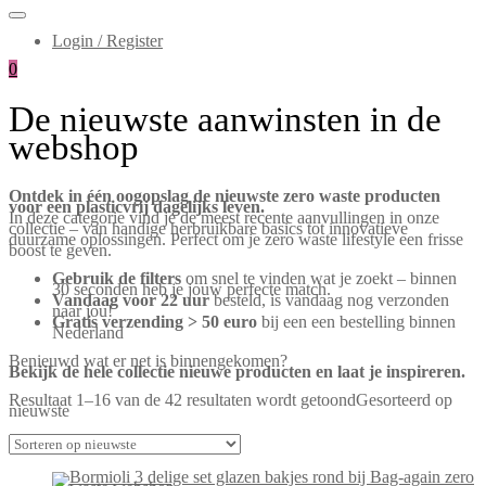
Login / Register
0
De nieuwste aanwinsten in de
webshop
Ontdek in één oogopslag de nieuwste zero waste producten
voor een plasticvrij dagelijks leven.
In deze categorie vind je de meest recente aanvullingen in onze
collectie – van handige herbruikbare basics tot innovatieve
duurzame oplossingen. Perfect om je zero waste lifestyle een frisse
boost te geven.
Gebruik de filters
om snel te vinden wat je zoekt – binnen
30 seconden heb je jouw perfecte match.
Vandaag voor 22 uur
besteld, is vandaag nog verzonden
naar jou!
Gratis verzending > 50 euro
bij een een bestelling binnen
Nederland
Benieuwd wat er net is binnengekomen?
Bekijk de hele collectie nieuwe producten en laat je inspireren.
Resultaat 1–16 van de 42 resultaten wordt getoond
Gesorteerd op
nieuwste