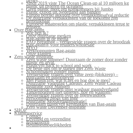
flesjes
Sinds 2019 viste The Ocean Clean-up al 10 miljoen kg
plastic uit rivieren en oceanen!
Geen plastic meer om komkommers bij Jumbo
Plastic export uit Nederland aan banden
Europa bereikt akkoord over verpakkingsafval reductie
De duurzame verpakkingen van de toekomst zijn
herbruikbaar
Europese maatregelen om plastic verpakkingen terug te
dringen.
Over Bag-again
Wie ben ik?
Onze duurzame merken
Bag-again in de media
FAQ Breadbag – veelgestelde vragen over de broodzak
Bag-again® voor retailers/wholesale
MVO
Verkooppunten Bag-again
Onze klanten
Zero waste inspiratie
Zero waste summer! Duurzaam de zomer door zonder
plastic en afval.
Plasticvrij back to school and work
De beste tips om te starten met Zero Waste
Schoonmaken zonder plastic
Veelgestelde vragen over vaste zeep (blokzeep) –
duurzaam en palmolievrij
Mei Plasticvrij: wat is het en hoe doe je mee?
Duurzame Vaderdag Cadeaus: Zero Waste Cadeau
Inspiratie voor Mannen
Veelgestelde vragen over wasbaar maandverband
Tandenpoetsen met tabletjes, hoe en waarom?
Veelgestelde vragen over de bijenwasdoek
Persoonlijke blogs van Inge
Duurzame Moederdaginspiratie!
Duurzaam plasticvrij kerstpakket van Bag-again
Zero waste December-inspiratie
SHOP
Klantenservice
Contact
Levertijd en verzending
Retourneren
Betalingsmogelijkheden