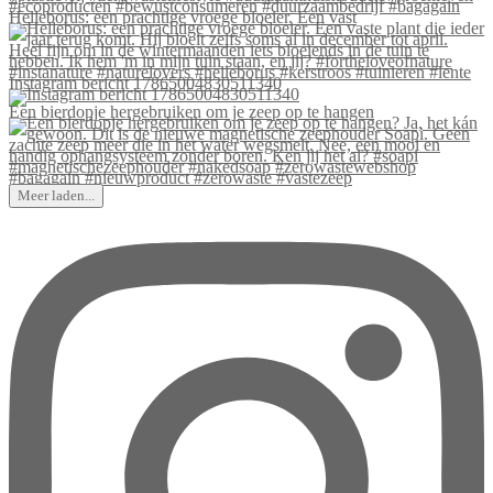
Helleborus: een prachtige vroege bloeier. Een vast
Instagram bericht 17865004830511340
Een bierdopje hergebruiken om je zeep op te hangen
Meer laden...