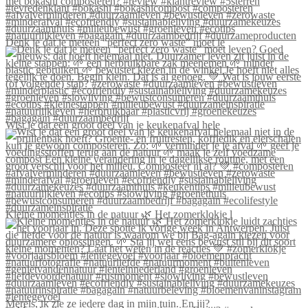
Denk je dat je meteen “perfect zero waste” moet le
Wist je dat een groot deel van je keukenafval hele
Kleine momentjes in de natuur 🌿 Het zomerklokje l
Merels, ik zie ze iedere dag in mijn tuin. En jij?