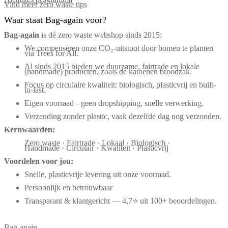
Vind meer zero waste tips
Waar staat Bag-again voor?
Bag‑again
is dé zero waste webshop sinds 2015:
We compenseren onze CO₂-uitstoot door bomen te planten
via Trees for All.
Al sinds 2015 bieden we duurzame, fairtrade en lokale
(handmade) producten, zoals de katoenen broodzak.
Focus op circulaire kwaliteit: biologisch, plasticvrij en built-
to-last.
Eigen voorraad – geen dropshipping, snelle verwerking.
Verzending zonder plastic, vaak dezelfde dag nog verzonden.
Kernwaarden:
Zero waste · Fairtrade · Lokaal · Biologisch ·
Handmade · Circulair · Kwaliteit · Plasticvrij
Voordelen voor jou:
Snelle, plasticvrije levering uit onze voorraad.
Persoonlijk en betrouwbaar
Transparant & klantgericht — 4,7⭐ uit 100+ beoordelingen.
Bag-again