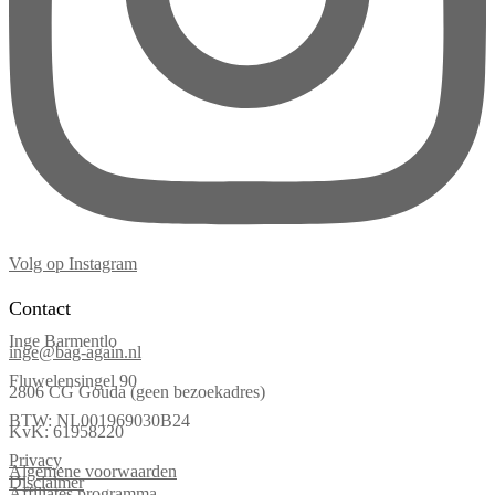
Volg op Instagram
Contact
Inge Barmentlo
inge@bag-again.nl
Fluwelensingel 90
2806 CG Gouda (geen bezoekadres)
BTW: NL001969030B24
KvK: 61958220
Privacy
Algemene voorwaarden
Disclaimer
Affiliates programma