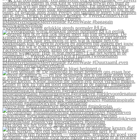
Tweedehands wordt gelukkig steeds normaler 🙌 En
Even stilstaan 🌸 De magnolia in bloei herinnert o
#zerowaste #duurzaamleven #bewustleven #minderplas
Hier doen we het voor 💚 Blije klanten én duurzame