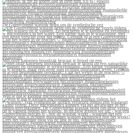
De Guppyfriend waszak helpt om de synthetische vez
Met onze katoenen broodzak bewaar je brood op een
Wist je dat je kleding microplastics kan loslaten