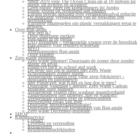
Sinds 2019 viste The Ocean Clean-up al 10 miljoen kg
plastic uit rivieren en oceanen!
Geen plastic meer om komkommers bij Jumbo
Plastic export uit Nederland aan banden
Europa bereikt akkoord over verpakkingsafval reductie
De duurzame verpakkingen van de toekomst zijn
herbruikbaar
Europese maatregelen om plastic verpakkingen terug te
dringen.
Over Bag-again
Wie ben ik?
Onze duurzame merken
Bag-again in de media
FAQ Breadbag – veelgestelde vragen over de broodzak
Bag-again® voor retailers/wholesale
MVO
Verkooppunten Bag-again
Onze klanten
Zero waste inspiratie
Zero waste summer! Duurzaam de zomer door zonder
plastic en afval.
Plasticvrij back to school and work
De beste tips om te starten met Zero Waste
Schoonmaken zonder plastic
Veelgestelde vragen over vaste zeep (blokzeep) –
duurzaam en palmolievrij
Mei Plasticvrij: wat is het en hoe doe je mee?
Duurzame Vaderdag Cadeaus: Zero Waste Cadeau
Inspiratie voor Mannen
Veelgestelde vragen over wasbaar maandverband
Tandenpoetsen met tabletjes, hoe en waarom?
Veelgestelde vragen over de bijenwasdoek
Persoonlijke blogs van Inge
Duurzame Moederdaginspiratie!
Duurzaam plasticvrij kerstpakket van Bag-again
Zero waste December-inspiratie
SHOP
Klantenservice
Contact
Levertijd en verzending
Retourneren
Betalingsmogelijkheden