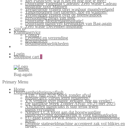
Mei Plasticvrij: wat is het en hoe doe je mee?
Duurzame Vaderdag Cadeaus: Zero Waste Cadeau
Inspiratie voor Mannen
Veelgestelde vragen over wasbaar maandverband
Tandenpoetsen met tabletjes, hoe en waarom?
Veelgestelde vragen over de bijenwasdoek
Persoonlijke blogs van Inge
Duurzame Moederdaginspiratie!
Duurzaam plasticvrij kerstpakket van Bag-again
Zero waste December-inspiratie
SHOP
Klantenservice
Contact
Levertijd en verzending
Retourneren
Betalingsmogelijkheden
Login
Shopping cart
0
Bag-again
Primary Menu
Home
Duurzaamheidsnieuwsflash
1 t/m 7 juni 2026 Week zonder afval
Repaircafés: cursus leren repareren?
VN verdrag over plastic geklapt, hoe nu verder?
De jaarlijkse Week Zonder Afval: 19-25 mei 2025
Afschaffen plastictaks is stap terug tegen
plasticvervuiling
Nieuwe LCA toont aan dat hoogwaardige
plasticrecycling noodzakelijk is voor klimaatdoelen
EU-raad keurt PPWR regels voor afvalvermindering
goed!
Droppie statiegeldmachine accepteert zak vol blikjes en
flesjes