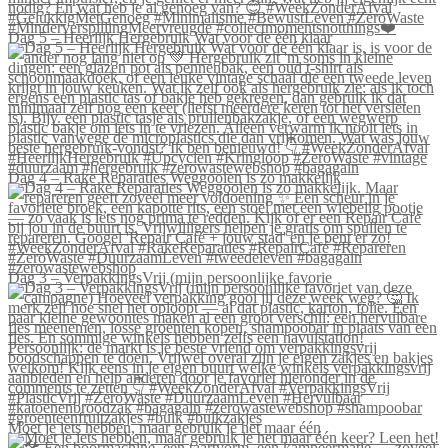
Dag 5 – Heerlijk Hergebruik Wat voor de één klaar
Dag 4 – Rake Reparaties Weggooien is zo makkelijk
Dag 3 – VerpakkingsVrij (mijn persoonlijke favorie
Moet je iets hebben, maar gebruik je het maar één