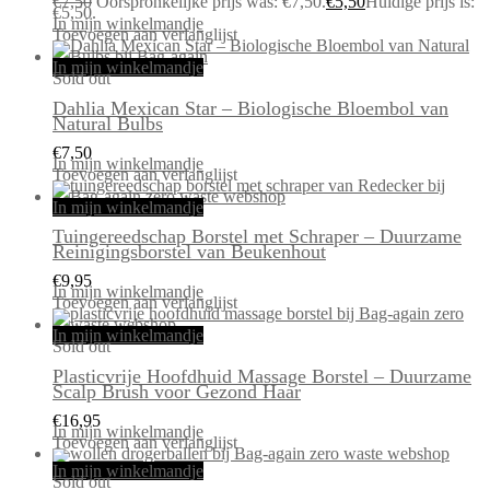
€
7,50
Oorspronkelijke prijs was: €7,50.
€
5,50
Huidige prijs is:
€5,50.
In mijn winkelmandje
Toevoegen aan verlanglijst
In mijn winkelmandje
Sold out
Dahlia Mexican Star – Biologische Bloembol van
Natural Bulbs
€
7,50
In mijn winkelmandje
Toevoegen aan verlanglijst
In mijn winkelmandje
Tuingereedschap Borstel met Schraper – Duurzame
Reinigingsborstel van Beukenhout
€
9,95
In mijn winkelmandje
Toevoegen aan verlanglijst
In mijn winkelmandje
Sold out
Plasticvrije Hoofdhuid Massage Borstel – Duurzame
Scalp Brush voor Gezond Haar
€
16,95
In mijn winkelmandje
Toevoegen aan verlanglijst
In mijn winkelmandje
Sold out