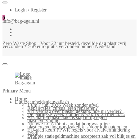
Login / Register
0
info@bag-again.nl
Zero Waste Shop - Voor 22 uur besteld, dezelfde dag plasticvrij
verzonden * >50 euro gratis verzonden binnen Nederland
Bag-again
Primary Menu
Home
Duurzaamheidsnieuwsflash
1 t/m 7 juni 2026 Week zonder afval
Repaircafés: cursus leren repareren?
VN verdrag over plastic geklapt, hoe nu verder?
De jaarlijkse Week Zonder Afval: 19-25 mei 2025
Afschaffen plastictaks is stap terug tegen
plasticvervuiling
Nieuwe LCA toont aan dat hoogwaardige
plasticrecycling noodzakelijk is voor klimaatdoelen
EU-raad keurt PPWR regels voor afvalvermindering
goed!
Droppie statiegeldmachine accepteert zak vol blikjes en