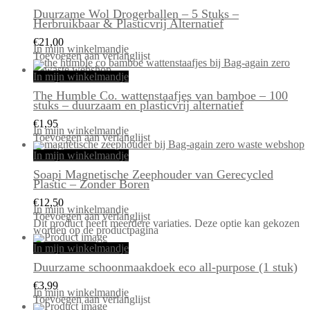
Duurzame Wol Drogerballen – 5 Stuks –
Herbruikbaar & Plasticvrij Alternatief
€
21,00
In mijn winkelmandje
Toevoegen aan verlanglijst
In mijn winkelmandje
The Humble Co. wattenstaafjes van bamboe – 100
stuks – duurzaam en plasticvrij alternatief
€
1,95
In mijn winkelmandje
Toevoegen aan verlanglijst
In mijn winkelmandje
Soapi Magnetische Zeephouder van Gerecycled
Plastic – Zonder Boren
€
12,50
In mijn winkelmandje
Toevoegen aan verlanglijst
Dit product heeft meerdere variaties. Deze optie kan gekozen
worden op de productpagina
In mijn winkelmandje
Duurzame schoonmaakdoek eco all-purpose (1 stuk)
€
3,99
In mijn winkelmandje
Toevoegen aan verlanglijst