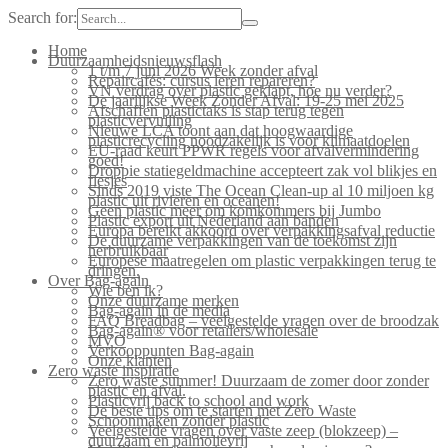
Search for:
Home
Duurzaamheidsnieuwsflash
1 t/m 7 juni 2026 Week zonder afval
Repaircafés: cursus leren repareren?
VN verdrag over plastic geklapt, hoe nu verder?
De jaarlijkse Week Zonder Afval: 19-25 mei 2025
Afschaffen plastictaks is stap terug tegen
plasticvervuiling
Nieuwe LCA toont aan dat hoogwaardige
plasticrecycling noodzakelijk is voor klimaatdoelen
EU-raad keurt PPWR regels voor afvalvermindering
goed!
Droppie statiegeldmachine accepteert zak vol blikjes en
flesjes
Sinds 2019 viste The Ocean Clean-up al 10 miljoen kg
plastic uit rivieren en oceanen!
Geen plastic meer om komkommers bij Jumbo
Plastic export uit Nederland aan banden
Europa bereikt akkoord over verpakkingsafval reductie
De duurzame verpakkingen van de toekomst zijn
herbruikbaar
Europese maatregelen om plastic verpakkingen terug te
dringen.
Over Bag-again
Wie ben ik?
Onze duurzame merken
Bag-again in de media
FAQ Breadbag – veelgestelde vragen over de broodzak
Bag-again® voor retailers/wholesale
MVO
Verkooppunten Bag-again
Onze klanten
Zero waste inspiratie
Zero waste summer! Duurzaam de zomer door zonder
plastic en afval.
Plasticvrij back to school and work
De beste tips om te starten met Zero Waste
Schoonmaken zonder plastic
Veelgestelde vragen over vaste zeep (blokzeep) –
duurzaam en palmolievrij