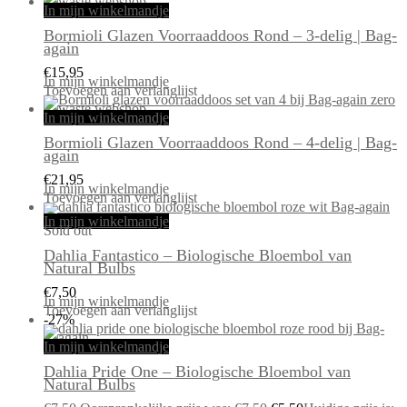
In mijn winkelmandje
Bormioli Glazen Voorraaddoos Rond – 3-delig | Bag-
again
€
15,95
In mijn winkelmandje
Toevoegen aan verlanglijst
In mijn winkelmandje
Bormioli Glazen Voorraaddoos Rond – 4-delig | Bag-
again
€
21,95
In mijn winkelmandje
Toevoegen aan verlanglijst
In mijn winkelmandje
Sold out
Dahlia Fantastico – Biologische Bloembol van
Natural Bulbs
€
7,50
In mijn winkelmandje
Toevoegen aan verlanglijst
-27%
In mijn winkelmandje
Dahlia Pride One – Biologische Bloembol van
Natural Bulbs