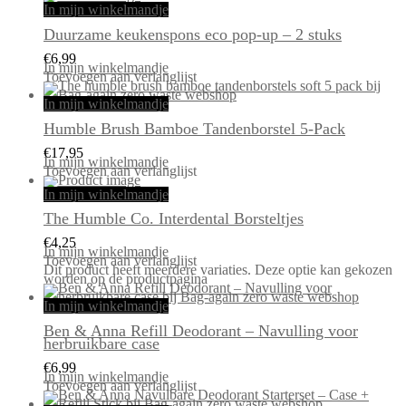
In mijn winkelmandje
Duurzame keukenspons eco pop-up – 2 stuks
€
6,99
In mijn winkelmandje
Toevoegen aan verlanglijst
In mijn winkelmandje
Humble Brush Bamboe Tandenborstel 5-Pack
€
17,95
In mijn winkelmandje
Toevoegen aan verlanglijst
In mijn winkelmandje
The Humble Co. Interdental Borsteltjes
€
4,25
In mijn winkelmandje
Toevoegen aan verlanglijst
Dit product heeft meerdere variaties. Deze optie kan gekozen
worden op de productpagina
In mijn winkelmandje
Ben & Anna Refill Deodorant – Navulling voor
herbruikbare case
€
6,99
In mijn winkelmandje
Toevoegen aan verlanglijst