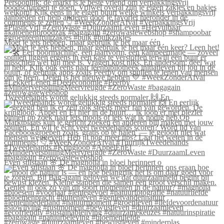
Moet je iets hebben, maar gebruik je het maar één
Tweedehands wordt gelukkig steeds normaler 🙌 En
Even stilstaan 🌸 De magnolia in bloei herinnert o
#zerowaste #duurzaamleven #bewustleven #minderplas