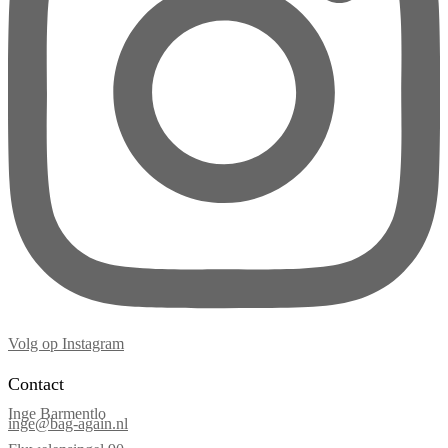
Volg op Instagram
Contact
Inge Barmentlo
inge@bag-again.nl