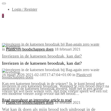
Login / Register
0
in
Plasticvrij boodschappen doen
18 februari 2021
Invriezen in de katoenen broodzak, kan dat?
Invriezen in de katoenen broodzak, kan dat?
16 maart 2026
2021-02-18T17:47:04+01:00
in
Plasticvrij
boodschappen doen
Kan een katoenen broodzak in de vriezer? Ja, je kunt brood zeker
invriezen in een katoenen broodzak. Wanneer je vers brood direct na
aankoop in de katoenen broodzak invriest, blijft het in een goede
vriezer tot wel twee weken vers. Het type vriezer speelt wel een rol:
een moderne vriezer zorgt ervoor dat het brood…
Read more
about an interesting article to read
in
Plasticvrij boodschappen doen
18 februari 2021
Wat kan ik doen als mijn brood toch uitdroogt in de