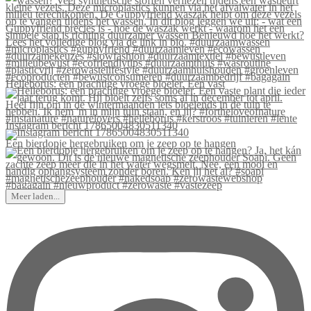
Helleborus: een prachtige vroege bloeier. Een vast
Instagram bericht 17865004830511340
Een bierdopje hergebruiken om je zeep op te hangen
Meer laden...