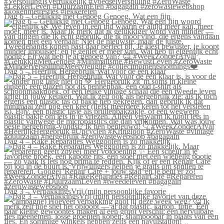
Dag 6 – Gelukkig met Genoeg Genoeg. Wat een fijn
Dag 5 – Heerlijk Hergebruik Wat voor de één klaar
Dag 4 – Rake Reparaties Weggooien is zo makkelijk
Dag 3 – VerpakkingsVrij (mijn persoonlijke favorie