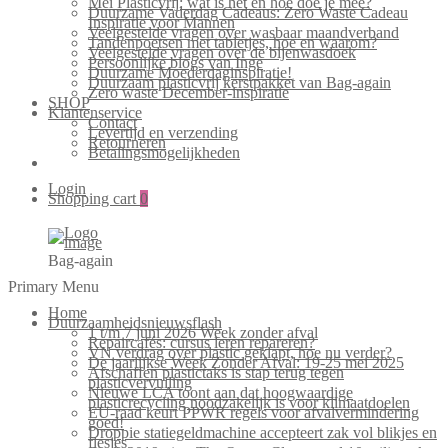
Mei Plasticvrij: wat is het en hoe doe je mee?
Duurzame Vaderdag Cadeaus: Zero Waste Cadeau
Inspiratie voor Mannen
Veelgestelde vragen over wasbaar maandverband
Tandenpoetsen met tabletjes, hoe en waarom?
Veelgestelde vragen over de bijenwasdoek
Persoonlijke blogs van Inge
Duurzame Moederdaginspiratie!
Duurzaam plasticvrij kerstpakket van Bag-again
Zero waste December-inspiratie
SHOP
Klantenservice
Contact
Levertijd en verzending
Retourneren
Betalingsmogelijkheden
Login
Shopping cart
0
Bag-again
Primary Menu
Home
Duurzaamheidsnieuwsflash
1 t/m 7 juni 2026 Week zonder afval
Repaircafés: cursus leren repareren?
VN verdrag over plastic geklapt, hoe nu verder?
De jaarlijkse Week Zonder Afval: 19-25 mei 2025
Afschaffen plastictaks is stap terug tegen
plasticvervuiling
Nieuwe LCA toont aan dat hoogwaardige
plasticrecycling noodzakelijk is voor klimaatdoelen
EU-raad keurt PPWR regels voor afvalvermindering
goed!
Droppie statiegeldmachine accepteert zak vol blikjes en
flesjes