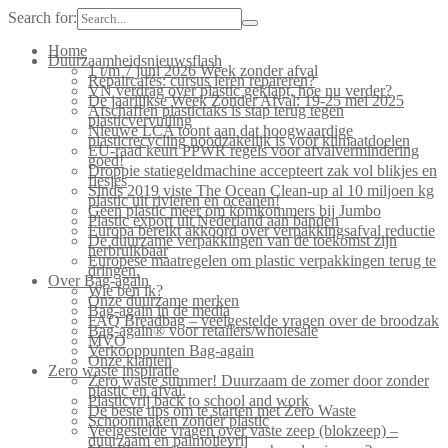
Search for:
Home
Duurzaamheidsnieuwsflash
1 t/m 7 juni 2026 Week zonder afval
Repaircafés: cursus leren repareren?
VN verdrag over plastic geklapt, hoe nu verder?
De jaarlijkse Week Zonder Afval: 19-25 mei 2025
Afschaffen plastictaks is stap terug tegen
plasticvervuiling
Nieuwe LCA toont aan dat hoogwaardige
plasticrecycling noodzakelijk is voor klimaatdoelen
EU-raad keurt PPWR regels voor afvalvermindering
goed!
Droppie statiegeldmachine accepteert zak vol blikjes en
flesjes
Sinds 2019 viste The Ocean Clean-up al 10 miljoen kg
plastic uit rivieren en oceanen!
Geen plastic meer om komkommers bij Jumbo
Plastic export uit Nederland aan banden
Europa bereikt akkoord over verpakkingsafval reductie
De duurzame verpakkingen van de toekomst zijn
herbruikbaar
Europese maatregelen om plastic verpakkingen terug te
dringen.
Over Bag-again
Wie ben ik?
Onze duurzame merken
Bag-again in de media
FAQ Breadbag – veelgestelde vragen over de broodzak
Bag-again® voor retailers/wholesale
MVO
Verkooppunten Bag-again
Onze klanten
Zero waste inspiratie
Zero waste summer! Duurzaam de zomer door zonder
plastic en afval.
Plasticvrij back to school and work
De beste tips om te starten met Zero Waste
Schoonmaken zonder plastic
Veelgestelde vragen over vaste zeep (blokzeep) –
duurzaam en palmolievrij