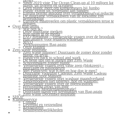
flesjes
Sinds 2019 viste The Ocean Clean-up al 10 miljoen kg
plastic uit rivieren en oceanen!
Geen plastic meer om komkommers bij Jumbo
Plastic export uit Nederland aan banden
Europa bereikt akkoord over verpakkingsafval reductie
De duurzame verpakkingen van de toekomst zijn
herbruikbaar
Europese maatregelen om plastic verpakkingen terug te
dringen.
Over Bag-again
Wie ben ik?
Onze duurzame merken
Bag-again in de media
FAQ Breadbag – veelgestelde vragen over de broodzak
Bag-again® voor retailers/wholesale
MVO
Verkooppunten Bag-again
Onze klanten
Zero waste inspiratie
Zero waste summer! Duurzaam de zomer door zonder
plastic en afval.
Plasticvrij back to school and work
De beste tips om te starten met Zero Waste
Schoonmaken zonder plastic
Veelgestelde vragen over vaste zeep (blokzeep) –
duurzaam en palmolievrij
Mei Plasticvrij: wat is het en hoe doe je mee?
Duurzame Vaderdag Cadeaus: Zero Waste Cadeau
Inspiratie voor Mannen
Veelgestelde vragen over wasbaar maandverband
Tandenpoetsen met tabletjes, hoe en waarom?
Veelgestelde vragen over de bijenwasdoek
Persoonlijke blogs van Inge
Duurzame Moederdaginspiratie!
Duurzaam plasticvrij kerstpakket van Bag-again
Zero waste December-inspiratie
SHOP
Klantenservice
Contact
Levertijd en verzending
Retourneren
Betalingsmogelijkheden