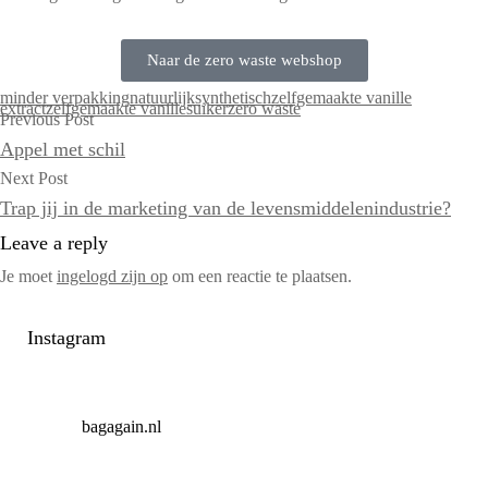
Naar de zero waste webshop
minder verpakking
natuurlijk
synthetisch
zelfgemaakte vanille
extract
zelfgemaakte vanillesuiker
zero waste
Previous Post
Appel met schil
Next Post
Trap jij in de marketing van de levensmiddelenindustrie?
Leave a reply
Je moet
ingelogd zijn op
om een reactie te plaatsen.
Instagram
bagagain.nl