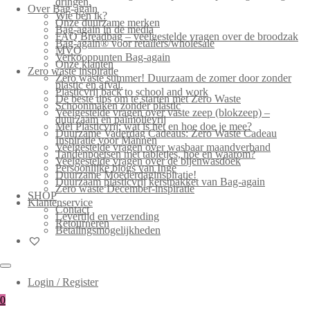
dringen.
Over Bag-again
Wie ben ik?
Onze duurzame merken
Bag-again in de media
FAQ Breadbag – veelgestelde vragen over de broodzak
Bag-again® voor retailers/wholesale
MVO
Verkooppunten Bag-again
Onze klanten
Zero waste inspiratie
Zero waste summer! Duurzaam de zomer door zonder
plastic en afval.
Plasticvrij back to school and work
De beste tips om te starten met Zero Waste
Schoonmaken zonder plastic
Veelgestelde vragen over vaste zeep (blokzeep) –
duurzaam en palmolievrij
Mei Plasticvrij: wat is het en hoe doe je mee?
Duurzame Vaderdag Cadeaus: Zero Waste Cadeau
Inspiratie voor Mannen
Veelgestelde vragen over wasbaar maandverband
Tandenpoetsen met tabletjes, hoe en waarom?
Veelgestelde vragen over de bijenwasdoek
Persoonlijke blogs van Inge
Duurzame Moederdaginspiratie!
Duurzaam plasticvrij kerstpakket van Bag-again
Zero waste December-inspiratie
SHOP
Klantenservice
Contact
Levertijd en verzending
Retourneren
Betalingsmogelijkheden
Login / Register
0