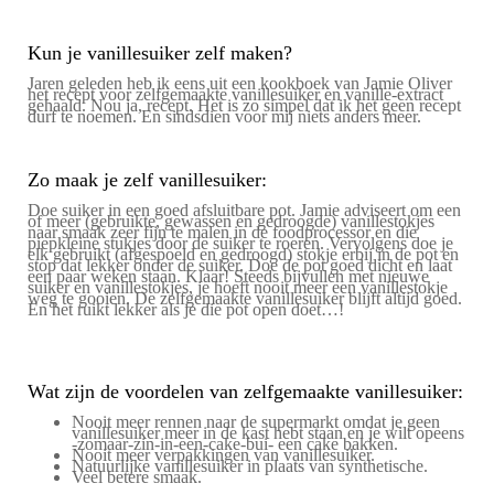
Kun je vanillesuiker zelf maken?
Jaren geleden heb ik eens uit een kookboek van Jamie Oliver
het recept voor zelfgemaakte vanillesuiker en vanille-extract
gehaald. Nou ja, recept. Het is zo simpel dat ik het geen recept
durf te noemen. En sindsdien voor mij niets anders meer.
Zo maak je zelf vanillesuiker:
Doe suiker in een goed afsluitbare pot. Jamie adviseert om een
of meer (gebruikte, gewassen en gedroogde) vanillestokjes
naar smaak zeer fijn te malen in de foodprocessor en die
piepkleine stukjes door de suiker te roeren. Vervolgens doe je
elk gebruikt (afgespoeld en gedroogd) stokje erbij in de pot en
stop dat lekker onder de suiker. Doe de pot goed dicht en laat
een paar weken staan. Klaar! Steeds bijvullen met nieuwe
suiker en vanillestokjes, je hoeft nooit meer een vanillestokje
weg te gooien. De zelfgemaakte vanillesuiker blijft altijd goed.
En het ruikt lekker als je die pot open doet…!
Wat zijn de voordelen van zelfgemaakte vanillesuiker:
Nooit meer rennen naar de supermarkt omdat je geen
vanillesuiker meer in de kast hebt staan en je wilt opeens
-zomaar-zin-in-een-cake-bui- een cake bakken.
Nooit meer verpakkingen van vanillesuiker.
Natuurlijke vanillesuiker in plaats van synthetische.
Veel betere smaak.