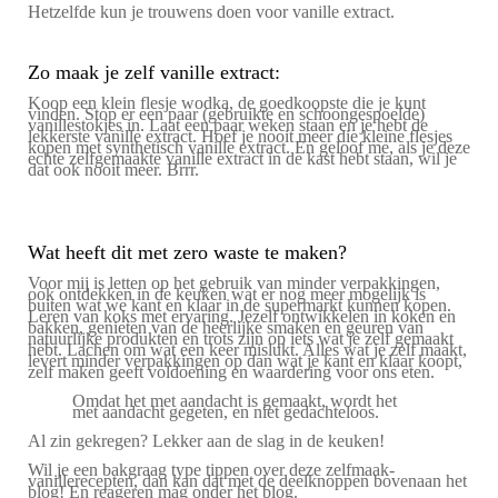
Hetzelfde kun je trouwens doen voor vanille extract.
Zo maak je zelf vanille extract:
Koop een klein flesje wodka, de goedkoopste die je kunt
vinden. Stop er een paar (gebruikte en schoongespoelde)
vanillestokjes in. Laat een paar weken staan en je hebt de
lekkerste vanille extract. Hoef je nooit meer die kleine flesjes
kopen met synthetisch vanille extract. En geloof me, als je deze
echte zelfgemaakte vanille extract in de kast hebt staan, wil je
dat ook nooit meer. Brrr.
Wat heeft dit met zero waste te maken?
Voor mij is letten op het gebruik van minder verpakkingen,
ook ontdekken in de keuken wat er nog meer mogelijk is
buiten wat we kant en klaar in de supermarkt kunnen kopen.
Leren van koks met ervaring. Jezelf ontwikkelen in koken en
bakken, genieten van de heerlijke smaken en geuren van
natuurlijke produkten en trots zijn op iets wat je zelf gemaakt
hebt. Lachen om wat een keer mislukt. Alles wat je zelf maakt,
levert minder verpakkingen op dan wat je kant en klaar koopt,
zelf maken geeft voldoening en waardering voor ons eten.
Omdat het met aandacht is gemaakt, wordt het
met aandacht gegeten, en niet gedachteloos.
Al zin gekregen? Lekker aan de slag in de keuken!
Wil je een bakgraag type tippen over deze zelfmaak-
vanillerecepten, dan kan dat met de deelknoppen bovenaan het
blog! En reageren mag onder het blog.