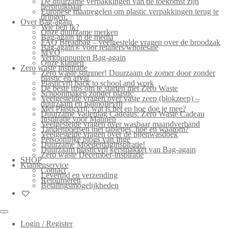
De duurzame verpakkingen van de toekomst zijn
herbruikbaar
Europese maatregelen om plastic verpakkingen terug te
dringen.
Over Bag-again
Wie ben ik?
Onze duurzame merken
Bag-again in de media
FAQ Breadbag – veelgestelde vragen over de broodzak
Bag-again® voor retailers/wholesale
MVO
Verkooppunten Bag-again
Onze klanten
Zero waste inspiratie
Zero waste summer! Duurzaam de zomer door zonder
plastic en afval.
Plasticvrij back to school and work
De beste tips om te starten met Zero Waste
Schoonmaken zonder plastic
Veelgestelde vragen over vaste zeep (blokzeep) –
duurzaam en palmolievrij
Mei Plasticvrij: wat is het en hoe doe je mee?
Duurzame Vaderdag Cadeaus: Zero Waste Cadeau
Inspiratie voor Mannen
Veelgestelde vragen over wasbaar maandverband
Tandenpoetsen met tabletjes, hoe en waarom?
Veelgestelde vragen over de bijenwasdoek
Persoonlijke blogs van Inge
Duurzame Moederdaginspiratie!
Duurzaam plasticvrij kerstpakket van Bag-again
Zero waste December-inspiratie
SHOP
Klantenservice
Contact
Levertijd en verzending
Retourneren
Betalingsmogelijkheden
Login / Register