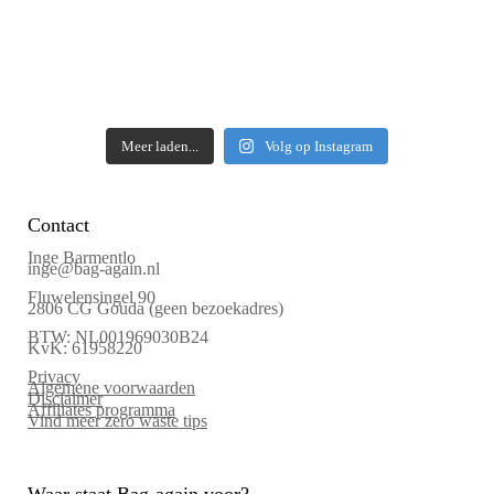
Meer laden...
Volg op Instagram
Contact
Inge Barmentlo
inge@bag-again.nl
Fluwelensingel 90
2806 CG Gouda (geen bezoekadres)
BTW: NL001969030B24
KvK: 61958220
Privacy
Algemene voorwaarden
Disclaimer
Affiliates programma
Vind meer zero waste tips
Waar staat Bag-again voor?