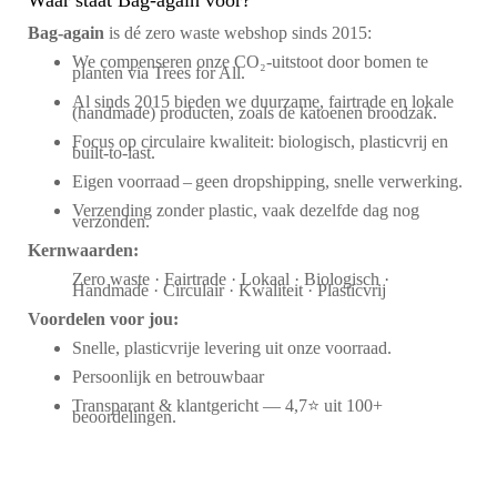
Bag‑again
is dé zero waste webshop sinds 2015:
We compenseren onze CO₂-uitstoot door bomen te
planten via Trees for All.
Al sinds 2015 bieden we duurzame, fairtrade en lokale
(handmade) producten, zoals de katoenen broodzak.
Focus op circulaire kwaliteit: biologisch, plasticvrij en
built-to-last.
Eigen voorraad – geen dropshipping, snelle verwerking.
Verzending zonder plastic, vaak dezelfde dag nog
verzonden.
Kernwaarden:
Zero waste · Fairtrade · Lokaal · Biologisch ·
Handmade · Circulair · Kwaliteit · Plasticvrij
Voordelen voor jou:
Snelle, plasticvrije levering uit onze voorraad.
Persoonlijk en betrouwbaar
Transparant & klantgericht — 4,7⭐ uit 100+
beoordelingen.