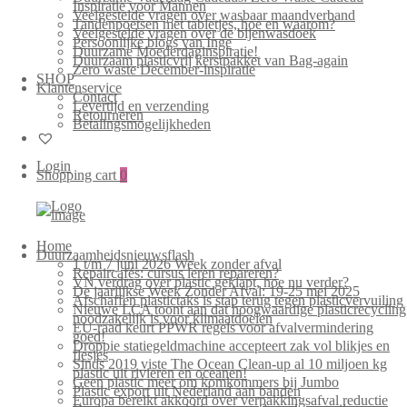
Inspiratie voor Mannen
Veelgestelde vragen over wasbaar maandverband
Tandenpoetsen met tabletjes, hoe en waarom?
Veelgestelde vragen over de bijenwasdoek
Persoonlijke blogs van Inge
Duurzame Moederdaginspiratie!
Duurzaam plasticvrij kerstpakket van Bag-again
Zero waste December-inspiratie
SHOP
Klantenservice
Contact
Levertijd en verzending
Retourneren
Betalingsmogelijkheden
Login
Shopping cart
0
Home
Duurzaamheidsnieuwsflash
1 t/m 7 juni 2026 Week zonder afval
Repaircafés: cursus leren repareren?
VN verdrag over plastic geklapt, hoe nu verder?
De jaarlijkse Week Zonder Afval: 19-25 mei 2025
Afschaffen plastictaks is stap terug tegen plasticvervuiling
Nieuwe LCA toont aan dat hoogwaardige plasticrecycling
noodzakelijk is voor klimaatdoelen
EU-raad keurt PPWR regels voor afvalvermindering
goed!
Droppie statiegeldmachine accepteert zak vol blikjes en
flesjes
Sinds 2019 viste The Ocean Clean-up al 10 miljoen kg
plastic uit rivieren en oceanen!
Geen plastic meer om komkommers bij Jumbo
Plastic export uit Nederland aan banden
Europa bereikt akkoord over verpakkingsafval reductie