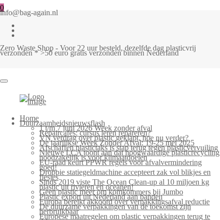
0
info@bag-again.nl
Zero Waste Shop - Voor 22 uur besteld, dezelfde dag plasticvrij
verzonden * >50 euro gratis verzonden binnen Nederland
Home
Duurzaamheidsnieuwsflash
1 t/m 7 juni 2026 Week zonder afval
Repaircafés: cursus leren repareren?
VN verdrag over plastic geklapt, hoe nu verder?
De jaarlijkse Week Zonder Afval: 19-25 mei 2025
Afschaffen plastictaks is stap terug tegen plasticvervuiling
Nieuwe LCA toont aan dat hoogwaardige plasticrecycling
noodzakelijk is voor klimaatdoelen
EU-raad keurt PPWR regels voor afvalvermindering
goed!
Droppie statiegeldmachine accepteert zak vol blikjes en
flesjes
Sinds 2019 viste The Ocean Clean-up al 10 miljoen kg
plastic uit rivieren en oceanen!
Geen plastic meer om komkommers bij Jumbo
Plastic export uit Nederland aan banden
Europa bereikt akkoord over verpakkingsafval reductie
De duurzame verpakkingen van de toekomst zijn
herbruikbaar
Europese maatregelen om plastic verpakkingen terug te