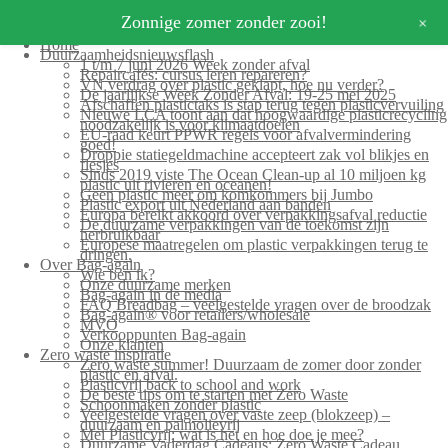
+
Zonnige zomer zonder zooi!
Home
Duurzaamheidsnieuwsflash
1 t/m 7 juni 2026 Week zonder afval
Repaircafés: cursus leren repareren?
VN verdrag over plastic geklapt, hoe nu verder?
De jaarlijkse Week Zonder Afval: 19-25 mei 2025
Afschaffen plastictaks is stap terug tegen plasticvervuiling
Nieuwe LCA toont aan dat hoogwaardige plasticrecycling
noodzakelijk is voor klimaatdoelen
EU-raad keurt PPWR regels voor afvalvermindering
goed!
Droppie statiegeldmachine accepteert zak vol blikjes en
flesjes
Sinds 2019 viste The Ocean Clean-up al 10 miljoen kg
plastic uit rivieren en oceanen!
Geen plastic meer om komkommers bij Jumbo
Plastic export uit Nederland aan banden
Europa bereikt akkoord over verpakkingsafval reductie
De duurzame verpakkingen van de toekomst zijn
herbruikbaar
Europese maatregelen om plastic verpakkingen terug te
dringen.
Over Bag-again
Wie ben ik?
Onze duurzame merken
Bag-again in de media
FAQ Breadbag – veelgestelde vragen over de broodzak
Bag-again® voor retailers/wholesale
MVO
Verkooppunten Bag-again
Onze klanten
Zero waste inspiratie
Zero waste summer! Duurzaam de zomer door zonder
plastic en afval.
Plasticvrij back to school and work
De beste tips om te starten met Zero Waste
Schoonmaken zonder plastic
Veelgestelde vragen over vaste zeep (blokzeep) –
duurzaam en palmolievrij
Mei Plasticvrij: wat is het en hoe doe je mee?
Duurzame Vaderdag Cadeaus: Zero Waste Cadeau