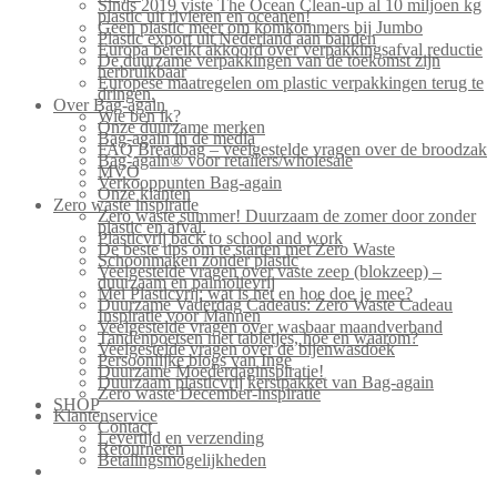
Sinds 2019 viste The Ocean Clean-up al 10 miljoen kg
plastic uit rivieren en oceanen!
Geen plastic meer om komkommers bij Jumbo
Plastic export uit Nederland aan banden
Europa bereikt akkoord over verpakkingsafval reductie
De duurzame verpakkingen van de toekomst zijn
herbruikbaar
Europese maatregelen om plastic verpakkingen terug te
dringen.
Over Bag-again
Wie ben ik?
Onze duurzame merken
Bag-again in de media
FAQ Breadbag – veelgestelde vragen over de broodzak
Bag-again® voor retailers/wholesale
MVO
Verkooppunten Bag-again
Onze klanten
Zero waste inspiratie
Zero waste summer! Duurzaam de zomer door zonder
plastic en afval.
Plasticvrij back to school and work
De beste tips om te starten met Zero Waste
Schoonmaken zonder plastic
Veelgestelde vragen over vaste zeep (blokzeep) –
duurzaam en palmolievrij
Mei Plasticvrij: wat is het en hoe doe je mee?
Duurzame Vaderdag Cadeaus: Zero Waste Cadeau
Inspiratie voor Mannen
Veelgestelde vragen over wasbaar maandverband
Tandenpoetsen met tabletjes, hoe en waarom?
Veelgestelde vragen over de bijenwasdoek
Persoonlijke blogs van Inge
Duurzame Moederdaginspiratie!
Duurzaam plasticvrij kerstpakket van Bag-again
Zero waste December-inspiratie
SHOP
Klantenservice
Contact
Levertijd en verzending
Retourneren
Betalingsmogelijkheden