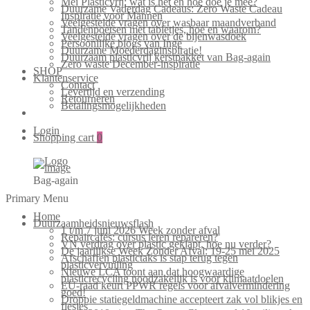
Mei Plasticvrij: wat is het en hoe doe je mee?
Duurzame Vaderdag Cadeaus: Zero Waste Cadeau
Inspiratie voor Mannen
Veelgestelde vragen over wasbaar maandverband
Tandenpoetsen met tabletjes, hoe en waarom?
Veelgestelde vragen over de bijenwasdoek
Persoonlijke blogs van Inge
Duurzame Moederdaginspiratie!
Duurzaam plasticvrij kerstpakket van Bag-again
Zero waste December-inspiratie
SHOP
Klantenservice
Contact
Levertijd en verzending
Retourneren
Betalingsmogelijkheden
Login
Shopping cart
0
Bag-again
Primary Menu
Home
Duurzaamheidsnieuwsflash
1 t/m 7 juni 2026 Week zonder afval
Repaircafés: cursus leren repareren?
VN verdrag over plastic geklapt, hoe nu verder?
De jaarlijkse Week Zonder Afval: 19-25 mei 2025
Afschaffen plastictaks is stap terug tegen
plasticvervuiling
Nieuwe LCA toont aan dat hoogwaardige
plasticrecycling noodzakelijk is voor klimaatdoelen
EU-raad keurt PPWR regels voor afvalvermindering
goed!
Droppie statiegeldmachine accepteert zak vol blikjes en
flesjes