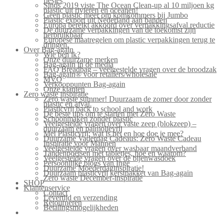
flesjes
Sinds 2019 viste The Ocean Clean-up al 10 miljoen kg
plastic uit rivieren en oceanen!
Geen plastic meer om komkommers bij Jumbo
Plastic export uit Nederland aan banden
Europa bereikt akkoord over verpakkingsafval reductie
De duurzame verpakkingen van de toekomst zijn
herbruikbaar
Europese maatregelen om plastic verpakkingen terug te
dringen.
Over Bag-again
Wie ben ik?
Onze duurzame merken
Bag-again in de media
FAQ Breadbag – veelgestelde vragen over de broodzak
Bag-again® voor retailers/wholesale
MVO
Verkooppunten Bag-again
Onze klanten
Zero waste inspiratie
Zero waste summer! Duurzaam de zomer door zonder
plastic en afval.
Plasticvrij back to school and work
De beste tips om te starten met Zero Waste
Schoonmaken zonder plastic
Veelgestelde vragen over vaste zeep (blokzeep) –
duurzaam en palmolievrij
Mei Plasticvrij: wat is het en hoe doe je mee?
Duurzame Vaderdag Cadeaus: Zero Waste Cadeau
Inspiratie voor Mannen
Veelgestelde vragen over wasbaar maandverband
Tandenpoetsen met tabletjes, hoe en waarom?
Veelgestelde vragen over de bijenwasdoek
Persoonlijke blogs van Inge
Duurzame Moederdaginspiratie!
Duurzaam plasticvrij kerstpakket van Bag-again
Zero waste December-inspiratie
SHOP
Klantenservice
Contact
Levertijd en verzending
Retourneren
Betalingsmogelijkheden