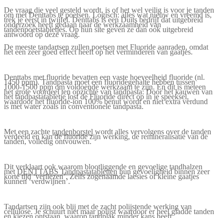
De vraag die veel gesteld wordt, is of het wel veilig is voor je tanden
om met Denttabs te poetsen. Logisch: alles wat nieuw en vreemd is,
trek je eerst in twijfel. Denttabs is een Duits bedrijf dat uitgebreid
onderzoek heeft gedaan naar de werkzaamheid van
tandenpoetstabletjes. Op hun site geven ze dan ook uitgebreid
antwoord op deze vraag.
De meeste tandartsen zullen poetsen met Fluoride aanraden, omdat
het een zeer goed effect heeft op het verminderen van gaatjes.
Denttabs met fluoride bevatten een vaste hoeveelheid fluoride (nl.
1450 ppm). Tandpasta moet een fluoridegehalte hebben tussen
1000-1500 ppm om voldoende werkzaam te zijn. En dit is meteen
het grote voordeel ten opzichte van tandpasta: Door het kauwen van
het tandpastatabletje lost de Fluoride direct op in je speeksel,
waardoor het fluoride-ion 100% benut wordt en niet extra verdund
is met water zoals in conventionele tandpasta.
Met een zachte
tandenborstel
wordt alles vervolgens over de tanden
verdeeld en kan de fluoride zijn werking, de remineralisatie van de
tanden, volledig ontvouwen.
Dit verklaart ook waarom blootliggende en gevoelige tandhalzen
met
DENTTABS Tandpastatabletten
hun gevoeligheid binnen zeer
korte tijd ‘verliezen’. Zelfs zogenaamde laesies of kleine gaatjes
kunnen ‘verdwijnen’.
Tandartsen zijn ook blij met de zacht polijstende werking van
cellulose. Je schuurt niet maar polijst waardoor er heel gladde tanden
en kiezen ontstaan, waarop tandplak minder kans heeft.