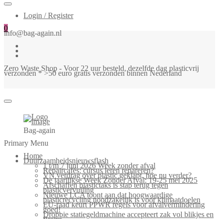
Login / Register
0
info@bag-again.nl
Zero Waste Shop - Voor 22 uur besteld, dezelfde dag plasticvrij
verzonden * >50 euro gratis verzonden binnen Nederland
Bag-again
Primary Menu
Home
Duurzaamheidsnieuwsflash
1 t/m 7 juni 2026 Week zonder afval
Repaircafés: cursus leren repareren?
VN verdrag over plastic geklapt, hoe nu verder?
De jaarlijkse Week Zonder Afval: 19-25 mei 2025
Afschaffen plastictaks is stap terug tegen
plasticvervuiling
Nieuwe LCA toont aan dat hoogwaardige
plasticrecycling noodzakelijk is voor klimaatdoelen
EU-raad keurt PPWR regels voor afvalvermindering
goed!
Droppie statiegeldmachine accepteert zak vol blikjes en