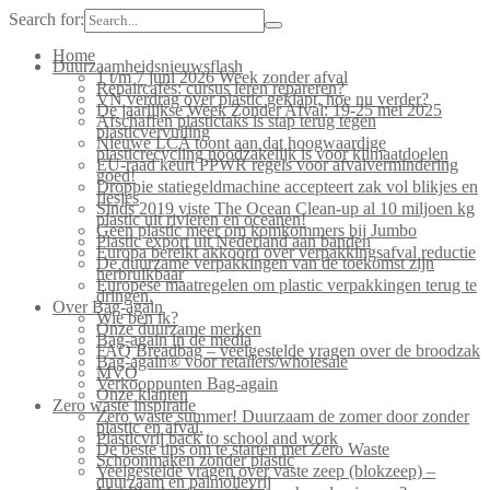
Search for:
Home
Duurzaamheidsnieuwsflash
1 t/m 7 juni 2026 Week zonder afval
Repaircafés: cursus leren repareren?
VN verdrag over plastic geklapt, hoe nu verder?
De jaarlijkse Week Zonder Afval: 19-25 mei 2025
Afschaffen plastictaks is stap terug tegen
plasticvervuiling
Nieuwe LCA toont aan dat hoogwaardige
plasticrecycling noodzakelijk is voor klimaatdoelen
EU-raad keurt PPWR regels voor afvalvermindering
goed!
Droppie statiegeldmachine accepteert zak vol blikjes en
flesjes
Sinds 2019 viste The Ocean Clean-up al 10 miljoen kg
plastic uit rivieren en oceanen!
Geen plastic meer om komkommers bij Jumbo
Plastic export uit Nederland aan banden
Europa bereikt akkoord over verpakkingsafval reductie
De duurzame verpakkingen van de toekomst zijn
herbruikbaar
Europese maatregelen om plastic verpakkingen terug te
dringen.
Over Bag-again
Wie ben ik?
Onze duurzame merken
Bag-again in de media
FAQ Breadbag – veelgestelde vragen over de broodzak
Bag-again® voor retailers/wholesale
MVO
Verkooppunten Bag-again
Onze klanten
Zero waste inspiratie
Zero waste summer! Duurzaam de zomer door zonder
plastic en afval.
Plasticvrij back to school and work
De beste tips om te starten met Zero Waste
Schoonmaken zonder plastic
Veelgestelde vragen over vaste zeep (blokzeep) –
duurzaam en palmolievrij