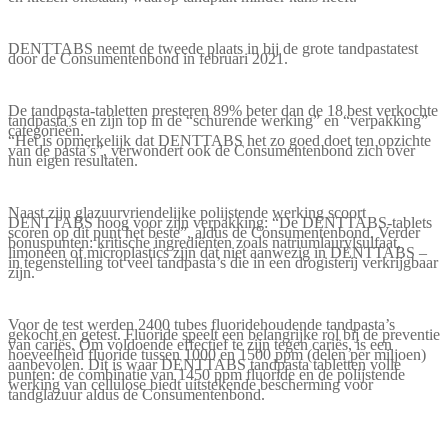
DENTTABS neemt de tweede plaats in bij de grote tandpastatest
door de Consumentenbond in februari 2021.
De tandpasta-tabletten presteren 89% beter dan de 18 best verkochte
tandpasta’s en zijn top in de “schurende werking” en “verpakking”
categorieën.
“Het is opmerkelijk dat DENTTABS het zo goed doet ten opzichte
van de pasta’s”, verwondert ook de Consumentenbond zich over
hun eigen resultaten.
Naast zijn glazuurvriendelijke polijstende werking scoort
DENTTABS hoog voor zijn verpakking: “De DENTTABS-tablets
scoren op dit punt het beste”, aldus de Consumentenbond. Verder
bonuspunten: kritische ingrediënten zoals natriumlaurylsulfaat,
limoneen of microplastics zijn dat niet aanwezig in DENTTABS –
in tegenstelling tot veel tandpasta’s die in een drogisterij verkrijgbaar
zijn.
Voor de test werden 2400 tubes fluoridehoudende tandpasta’s
gekocht en getest. Fluoride speelt een belangrijke rol bij de preventie
van cariës. Om voldoende effectief te zijn tegen cariës, is een
hoeveelheid fluoride tussen 1000 en 1500 ppm (delen per miljoen)
aanbevolen. Dit is waar DENTTABS tandpasta tabletten volle
punten: de combinatie van 1450 ppm fluoride en de polijstende
werking van cellulose biedt uitstekende bescherming voor
tandglazuur aldus de Consumentenbond.