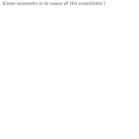
Kleine momentjes in de natuur 🌿 Het zomerklokje l