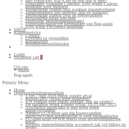
Mei Plasticvrij: wat is het en hoe doe je mee?
Duurzame Vaderdag Cadeaus: Zero Waste Cadeau
Inspiratie voor Mannen
Veelgestelde vragen over wasbaar maandverband
Tandenpoetsen met tabletjes, hoe en waarom?
Veelgestelde vragen over de bijenwasdoek
Persoonlijke blogs van Inge
Duurzame Moederdaginspiratie!
Duurzaam plasticvrij kerstpakket van Bag-again
Zero waste December-inspiratie
SHOP
Klantenservice
Contact
Levertijd en verzending
Retourneren
Betalingsmogelijkheden
Login
Shopping cart
0
Bag-again
Primary Menu
Home
Duurzaamheidsnieuwsflash
1 t/m 7 juni 2026 Week zonder afval
Repaircafés: cursus leren repareren?
VN verdrag over plastic geklapt, hoe nu verder?
De jaarlijkse Week Zonder Afval: 19-25 mei 2025
Afschaffen plastictaks is stap terug tegen
plasticvervuiling
Nieuwe LCA toont aan dat hoogwaardige
plasticrecycling noodzakelijk is voor klimaatdoelen
EU-raad keurt PPWR regels voor afvalvermindering
goed!
Droppie statiegeldmachine accepteert zak vol blikjes en
flesjes