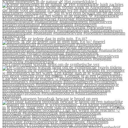
Kleine momentjes in de natuur 🌿 Het zomerklokje l
Merels, ik zie ze iedere dag in mijn tuin. En jij?
De Guppyfriend waszak helpt om de synthetische vez
Met onze katoenen broodzak bewaar je brood op een