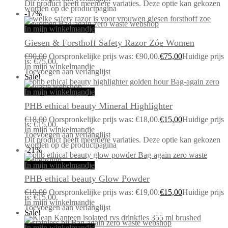
Dit product heeft meerdere variaties. Deze optie kan gekozen
worden op de productpagina
-17%
In mijn winkelmandje
Giesen & Forsthoff Safety Razor Zóe Women
€
90,00
Oorspronkelijke prijs was: €90,00.
€
75,00
Huidige prijs
is: €75,00.
In mijn winkelmandje
Toevoegen aan verlanglijst
Sale!
In mijn winkelmandje
PHB ethical beauty Mineral Highlighter
€
18,00
Oorspronkelijke prijs was: €18,00.
€
15,00
Huidige prijs
is: €15,00.
In mijn winkelmandje
Toevoegen aan verlanglijst
Dit product heeft meerdere variaties. Deze optie kan gekozen
worden op de productpagina
-21%
In mijn winkelmandje
PHB ethical beauty Glow Powder
€
19,00
Oorspronkelijke prijs was: €19,00.
€
15,00
Huidige prijs
is: €15,00.
In mijn winkelmandje
Toevoegen aan verlanglijst
Sale!
In mijn winkelmandje