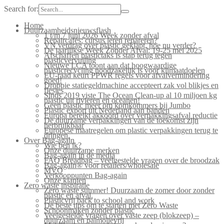
Search for:
Home
Duurzaamheidsnieuwsflash
1 t/m 7 juni 2026 Week zonder afval
Repaircafés: cursus leren repareren?
VN verdrag over plastic geklapt, hoe nu verder?
De jaarlijkse Week Zonder Afval: 19-25 mei 2025
Afschaffen plastictaks is stap terug tegen
plasticvervuiling
Nieuwe LCA toont aan dat hoogwaardige
plasticrecycling noodzakelijk is voor klimaatdoelen
EU-raad keurt PPWR regels voor afvalvermindering
goed!
Droppie statiegeldmachine accepteert zak vol blikjes en
flesjes
Sinds 2019 viste The Ocean Clean-up al 10 miljoen kg
plastic uit rivieren en oceanen!
Geen plastic meer om komkommers bij Jumbo
Plastic export uit Nederland aan banden
Europa bereikt akkoord over verpakkingsafval reductie
De duurzame verpakkingen van de toekomst zijn
herbruikbaar
Europese maatregelen om plastic verpakkingen terug te
dringen.
Over Bag-again
Wie ben ik?
Onze duurzame merken
Bag-again in de media
FAQ Breadbag – veelgestelde vragen over de broodzak
Bag-again® voor retailers/wholesale
MVO
Verkooppunten Bag-again
Onze klanten
Zero waste inspiratie
Zero waste summer! Duurzaam de zomer door zonder
plastic en afval.
Plasticvrij back to school and work
De beste tips om te starten met Zero Waste
Schoonmaken zonder plastic
Veelgestelde vragen over vaste zeep (blokzeep) –
duurzaam en palmolievrij