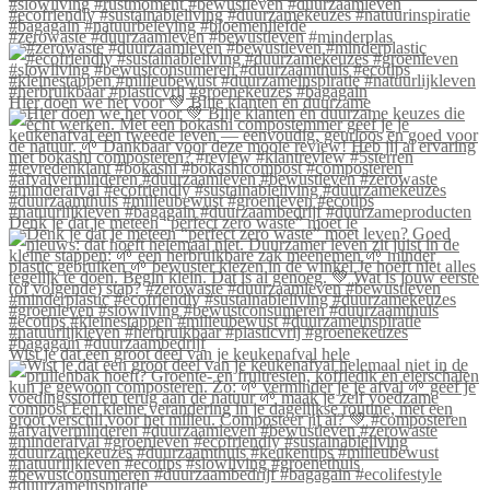
#zerowaste #duurzaamleven #bewustleven #minderplas
Hier doen we het voor 💚 Blije klanten én duurzame
Denk je dat je meteen “perfect zero waste” moet le
Wist je dat een groot deel van je keukenafval hele