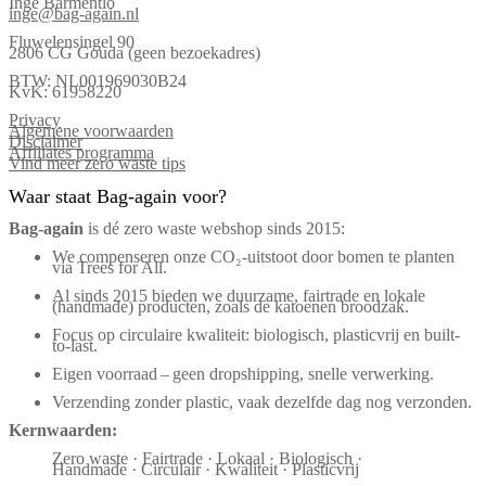
Inge Barmentlo
inge@bag-again.nl
Fluwelensingel 90
2806 CG Gouda (geen bezoekadres)
BTW: NL001969030B24
KvK: 61958220
Privacy
Algemene voorwaarden
Disclaimer
Affiliates programma
Vind meer zero waste tips
Waar staat Bag-again voor?
Bag‑again
is dé zero waste webshop sinds 2015:
We compenseren onze CO₂-uitstoot door bomen te planten
via Trees for All.
Al sinds 2015 bieden we duurzame, fairtrade en lokale
(handmade) producten, zoals de katoenen broodzak.
Focus op circulaire kwaliteit: biologisch, plasticvrij en built-
to-last.
Eigen voorraad – geen dropshipping, snelle verwerking.
Verzending zonder plastic, vaak dezelfde dag nog verzonden.
Kernwaarden:
Zero waste · Fairtrade · Lokaal · Biologisch ·
Handmade · Circulair · Kwaliteit · Plasticvrij