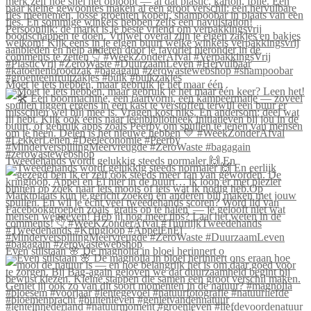
Moet je iets hebben, maar gebruik je het maar één
Tweedehands wordt gelukkig steeds normaler 🙌 En
Even stilstaan 🌸 De magnolia in bloei herinnert o