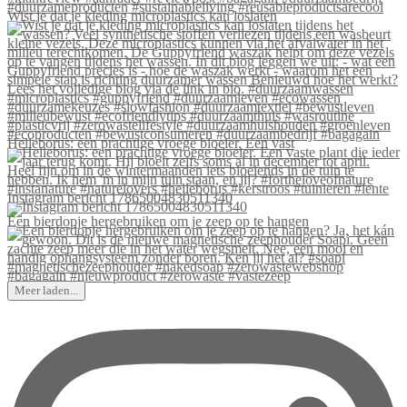
Wist je dat je kleding microplastics kan loslaten
Helleborus: een prachtige vroege bloeier. Een vast
Instagram bericht 17865004830511340
Een bierdopje hergebruiken om je zeep op te hangen
Meer laden...