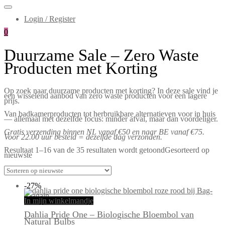
Login / Register
0
Duurzame Sale – Zero Waste
Producten met Korting
Op zoek naar duurzame producten met korting? In deze sale vind je
een wisselend aanbod van zero waste producten voor een lagere
prijs.
Van badkamerproducten tot herbruikbare alternatieven voor in huis
— allemaal met dezelfde focus: minder afval, maar dan voordeliger.
Gratis verzending binnen NL vanaf €50 en naar BE vanaf €75.
Voor 22.00 uur besteld = dezelfde dag verzonden.
Resultaat 1–16 van de 35 resultaten wordt getoond
Gesorteerd op
nieuwste
-27%
In mijn winkelmandje
Dahlia Pride One – Biologische Bloembol van
Natural Bulbs