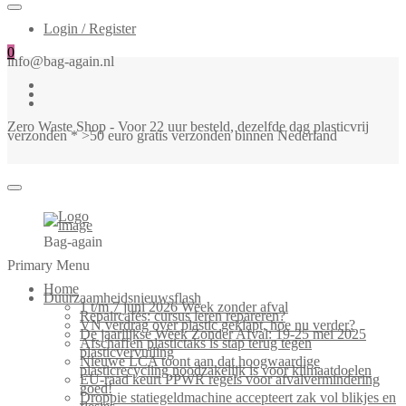
Login / Register
0
info@bag-again.nl
Zero Waste Shop - Voor 22 uur besteld, dezelfde dag plasticvrij
verzonden * >50 euro gratis verzonden binnen Nederland
Bag-again
Primary Menu
Home
Duurzaamheidsnieuwsflash
1 t/m 7 juni 2026 Week zonder afval
Repaircafés: cursus leren repareren?
VN verdrag over plastic geklapt, hoe nu verder?
De jaarlijkse Week Zonder Afval: 19-25 mei 2025
Afschaffen plastictaks is stap terug tegen
plasticvervuiling
Nieuwe LCA toont aan dat hoogwaardige
plasticrecycling noodzakelijk is voor klimaatdoelen
EU-raad keurt PPWR regels voor afvalvermindering
goed!
Droppie statiegeldmachine accepteert zak vol blikjes en