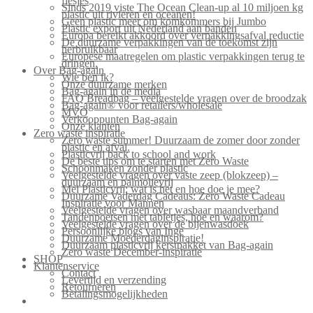
flesjes
Sinds 2019 viste The Ocean Clean-up al 10 miljoen kg
plastic uit rivieren en oceanen!
Geen plastic meer om komkommers bij Jumbo
Plastic export uit Nederland aan banden
Europa bereikt akkoord over verpakkingsafval reductie
De duurzame verpakkingen van de toekomst zijn
herbruikbaar
Europese maatregelen om plastic verpakkingen terug te
dringen.
Over Bag-again
Wie ben ik?
Onze duurzame merken
Bag-again in de media
FAQ Breadbag – veelgestelde vragen over de broodzak
Bag-again® voor retailers/wholesale
MVO
Verkooppunten Bag-again
Onze klanten
Zero waste inspiratie
Zero waste summer! Duurzaam de zomer door zonder
plastic en afval.
Plasticvrij back to school and work
De beste tips om te starten met Zero Waste
Schoonmaken zonder plastic
Veelgestelde vragen over vaste zeep (blokzeep) –
duurzaam en palmolievrij
Mei Plasticvrij: wat is het en hoe doe je mee?
Duurzame Vaderdag Cadeaus: Zero Waste Cadeau
Inspiratie voor Mannen
Veelgestelde vragen over wasbaar maandverband
Tandenpoetsen met tabletjes, hoe en waarom?
Veelgestelde vragen over de bijenwasdoek
Persoonlijke blogs van Inge
Duurzame Moederdaginspiratie!
Duurzaam plasticvrij kerstpakket van Bag-again
Zero waste December-inspiratie
SHOP
Klantenservice
Contact
Levertijd en verzending
Retourneren
Betalingsmogelijkheden