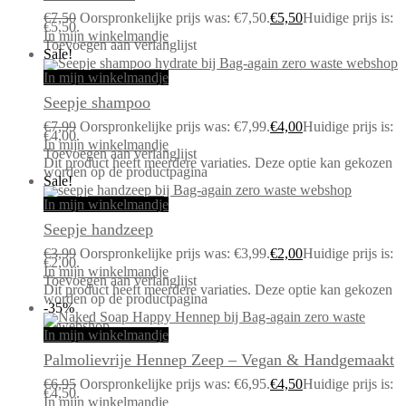
€
7,50
Oorspronkelijke prijs was: €7,50.
€
5,50
Huidige prijs is:
€5,50.
In mijn winkelmandje
Toevoegen aan verlanglijst
Sale!
In mijn winkelmandje
Seepje shampoo
€
7,99
Oorspronkelijke prijs was: €7,99.
€
4,00
Huidige prijs is:
€4,00.
In mijn winkelmandje
Toevoegen aan verlanglijst
Dit product heeft meerdere variaties. Deze optie kan gekozen
worden op de productpagina
Sale!
In mijn winkelmandje
Seepje handzeep
€
3,99
Oorspronkelijke prijs was: €3,99.
€
2,00
Huidige prijs is:
€2,00.
In mijn winkelmandje
Toevoegen aan verlanglijst
Dit product heeft meerdere variaties. Deze optie kan gekozen
worden op de productpagina
-35%
In mijn winkelmandje
Palmolievrije Hennep Zeep – Vegan & Handgemaakt
€
6,95
Oorspronkelijke prijs was: €6,95.
€
4,50
Huidige prijs is:
€4,50.
In mijn winkelmandje