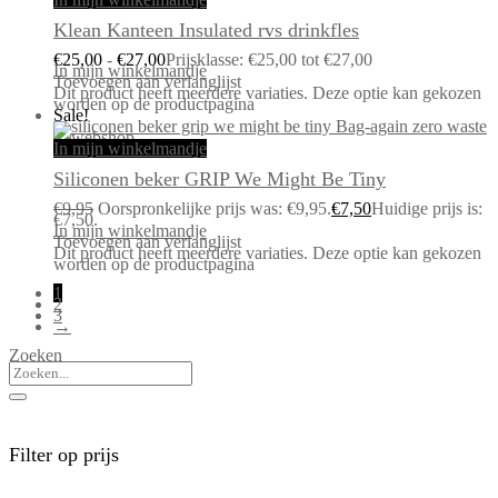
Klean Kanteen Insulated rvs drinkfles
€
25,00
-
€
27,00
Prijsklasse: €25,00 tot €27,00
In mijn winkelmandje
Toevoegen aan verlanglijst
Dit product heeft meerdere variaties. Deze optie kan gekozen
worden op de productpagina
Sale!
In mijn winkelmandje
Siliconen beker GRIP We Might Be Tiny
€
9,95
Oorspronkelijke prijs was: €9,95.
€
7,50
Huidige prijs is:
€7,50.
In mijn winkelmandje
Toevoegen aan verlanglijst
Dit product heeft meerdere variaties. Deze optie kan gekozen
worden op de productpagina
1
2
3
→
Zoeken
Filter op prijs