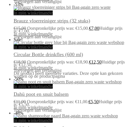
Toevoegen aan verlanglijst
-53%
In mijn winkelmandje
Brauzz vloerreiniger strips (32 stuks)
€
15,00
Oorspronkelijke prijs was: €15,00.
€
7,00
Huidige prijs
is: €7,00.
In mijn winkelmandje
Toevoegen aan verlanglijst
Sale!
In mijn winkelmandje
Circular Bottle drinkfles (600 ml)
€
18,90
Oorspronkelijke prijs was: €18,90.
€
12,50
Huidige prijs
is: €12,50.
In mijn winkelmandje
Toevoegen aan verlanglijst
Dit product heeft meerdere variaties. Deze optie kan gekozen
worden op de productpagina
-50%
In mijn winkelmandje
Dahü poot en snuit balsem
€
11,00
Oorspronkelijke prijs was: €11,00.
€
5,50
Huidige prijs
is: €5,50.
In mijn winkelmandje
Toevoegen aan verlanglijst
-48%
In mijn winkelmandje