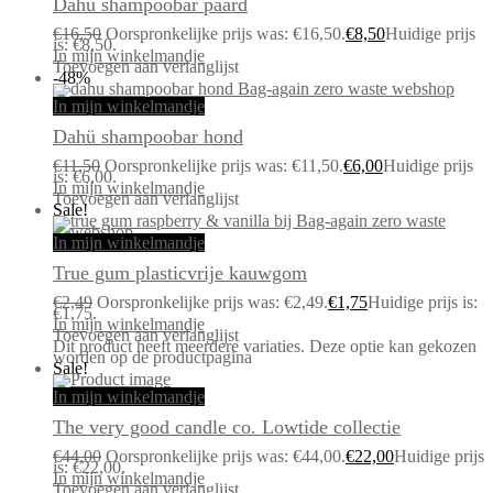
Dahü shampoobar paard
€
16,50
Oorspronkelijke prijs was: €16,50.
€
8,50
Huidige prijs
is: €8,50.
In mijn winkelmandje
Toevoegen aan verlanglijst
-48%
In mijn winkelmandje
Dahü shampoobar hond
€
11,50
Oorspronkelijke prijs was: €11,50.
€
6,00
Huidige prijs
is: €6,00.
In mijn winkelmandje
Toevoegen aan verlanglijst
Sale!
In mijn winkelmandje
True gum plasticvrije kauwgom
€
2,49
Oorspronkelijke prijs was: €2,49.
€
1,75
Huidige prijs is:
€1,75.
In mijn winkelmandje
Toevoegen aan verlanglijst
Dit product heeft meerdere variaties. Deze optie kan gekozen
worden op de productpagina
Sale!
In mijn winkelmandje
The very good candle co. Lowtide collectie
€
44,00
Oorspronkelijke prijs was: €44,00.
€
22,00
Huidige prijs
is: €22,00.
In mijn winkelmandje
Toevoegen aan verlanglijst