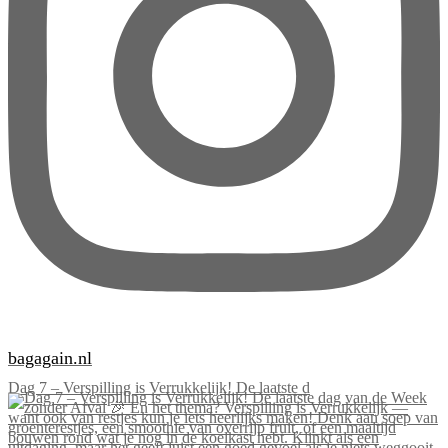
bagagain.nl
Dag 7 – Verspilling is Verrukkelijk! De laatste d