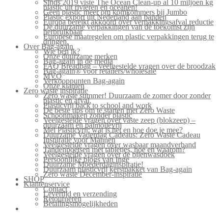
Sinds 2019 viste The Ocean Clean-up al 10 miljoen kg
plastic uit rivieren en oceanen!
Geen plastic meer om komkommers bij Jumbo
Plastic export uit Nederland aan banden
Europa bereikt akkoord over verpakkingsafval reductie
De duurzame verpakkingen van de toekomst zijn
herbruikbaar
Europese maatregelen om plastic verpakkingen terug te
dringen.
Over Bag-again
Wie ben ik?
Onze duurzame merken
Bag-again in de media
FAQ Breadbag – veelgestelde vragen over de broodzak
Bag-again® voor retailers/wholesale
MVO
Verkooppunten Bag-again
Onze klanten
Zero waste inspiratie
Zero waste summer! Duurzaam de zomer door zonder
plastic en afval.
Plasticvrij back to school and work
De beste tips om te starten met Zero Waste
Schoonmaken zonder plastic
Veelgestelde vragen over vaste zeep (blokzeep) –
duurzaam en palmolievrij
Mei Plasticvrij: wat is het en hoe doe je mee?
Duurzame Vaderdag Cadeaus: Zero Waste Cadeau
Inspiratie voor Mannen
Veelgestelde vragen over wasbaar maandverband
Tandenpoetsen met tabletjes, hoe en waarom?
Veelgestelde vragen over de bijenwasdoek
Persoonlijke blogs van Inge
Duurzame Moederdaginspiratie!
Duurzaam plasticvrij kerstpakket van Bag-again
Zero waste December-inspiratie
SHOP
Klantenservice
Contact
Levertijd en verzending
Retourneren
Betalingsmogelijkheden