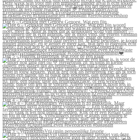
Dag 6 – Gelukkig met Genoeg Genoeg. Wat een fijn
Dag 5 – Heerlijk Hergebruik Wat voor de één klaar
Dag 4 – Rake Reparaties Weggooien is zo makkelijk
Dag 3 – VerpakkingsVrij (mijn persoonlijke favorie