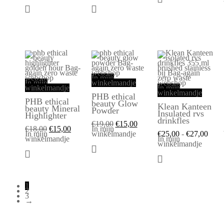
In mijn
In mijn
winkelmandje
winkelmandje
In mijn
winkelmandje
PHB ethical
PHB ethical
beauty Glow
Klean Kanteen
beauty Mineral
Powder
Insulated rvs
Highlighter
drinkfles
€
19,00
€
15,00
€
18,00
€
15,00
In mijn
In mijn
winkelmandje
€
25,00
-
€
27,00
winkelmandje
In mijn
winkelmandje
1
2
3
→