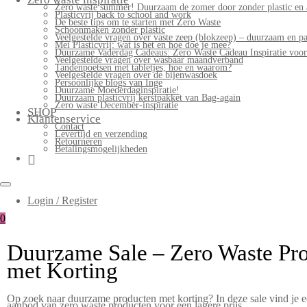
Zero waste summer! Duurzaam de zomer door zonder plastic en 
Plasticvrij back to school and work
De beste tips om te starten met Zero Waste
Schoonmaken zonder plastic
Veelgestelde vragen over vaste zeep (blokzeep) – duurzaam en pa
Mei Plasticvrij: wat is het en hoe doe je mee?
Duurzame Vaderdag Cadeaus: Zero Waste Cadeau Inspiratie voo
Veelgestelde vragen over wasbaar maandverband
Tandenpoetsen met tabletjes, hoe en waarom?
Veelgestelde vragen over de bijenwasdoek
Persoonlijke blogs van Inge
Duurzame Moederdaginspiratie!
Duurzaam plasticvrij kerstpakket van Bag-again
Zero waste December-inspiratie
SHOP
Klantenservice
Contact
Levertijd en verzending
Retourneren
Betalingsmogelijkheden
Login / Register
0
Duurzame Sale – Zero Waste Pr
met Korting
Op zoek naar duurzame producten met korting? In deze sale vind je 
aanbod van zero waste producten voor een lagere prijs.