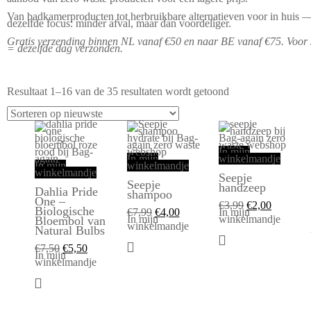
Van badkamerproducten tot herbruikbare alternatieven voor in huis 
dezelfde focus: minder afval, maar dan voordeliger.
Gratis verzending binnen NL vanaf €50 en naar BE vanaf €75. Voor 
= dezelfde dag verzonden.
Resultaat 1–16 van de 35 resultaten wordt getoond
In mijn
In mijn
winkelmandje
In mijn
winkelmandje
winkelmandje
Seepje
Seepje
handzeep
Dahlia Pride
shampoo
One –
€
3,99
€
2,00
Biologische
€
7,99
€
4,00
In mijn
In mijn
winkelmandje
Bloembol van
winkelmandje
Natural Bulbs
€
7,50
€
5,50
In mijn
winkelmandje