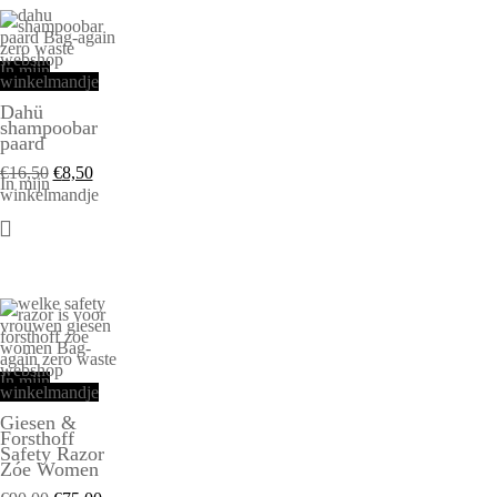
In mijn
winkelmandje
Dahü
shampoobar
paard
€
16,50
€
8,50
In mijn
winkelmandje
In mijn
winkelmandje
Giesen &
Forsthoff
Safety Razor
Zóe Women