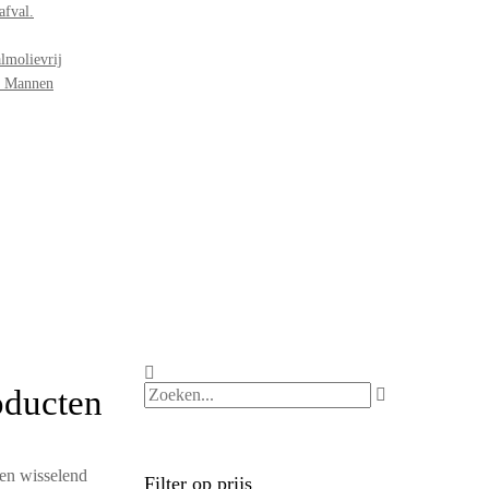
afval.
lmolievrij
r Mannen
oducten
een wisselend
Filter op prijs