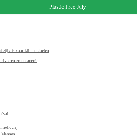
Plastic Free July!
elijk is voor klimaatdoelen
 rivieren en oceanen!
afval.
lmolievrij
r Mannen