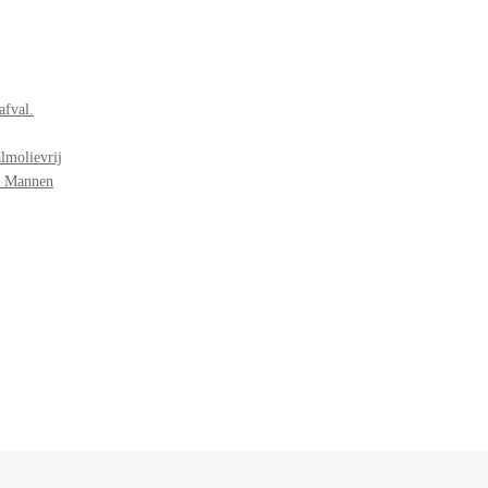
afval.
lmolievrij
r Mannen