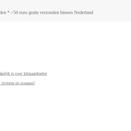
onden * >50 euro gratis verzonden binnen Nederland
elijk is voor klimaatdoelen
 rivieren en oceanen!