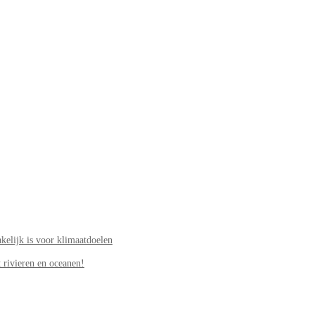
elijk is voor klimaatdoelen
 rivieren en oceanen!