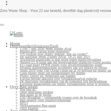
Zero Waste Shop - Voor 22 uur besteld, dezelfde dag plasticvrij verz
Home
Duurzaamheidsnieuwsflash
1 t/m 7 juni 2026 Week zonder afval
Repaircafés: cursus leren repareren?
VN verdrag over plastic geklapt, hoe nu verder?
De jaarlijkse Week Zonder Afval: 19-25 mei 2025
Afschaffen plastictaks is stap terug tegen plasticvervuiling
Nieuwe LCA toont aan dat hoogwaardige plasticrecycling noodzak
EU-raad keurt PPWR regels voor afvalvermindering goed!
Droppie statiegeldmachine accepteert zak vol blikjes en flesjes
Sinds 2019 viste The Ocean Clean-up al 10 miljoen kg plastic uit
Geen plastic meer om komkommers bij Jumbo
Plastic export uit Nederland aan banden
Europa bereikt akkoord over verpakkingsafval reductie
De duurzame verpakkingen van de toekomst zijn herbruikbaar
Europese maatregelen om plastic verpakkingen terug te dringen.
Over Bag-again
Wie ben ik?
Onze duurzame merken
Bag-again in de media
FAQ Breadbag – veelgestelde vragen over de broodzak
Bag-again® voor retailers/wholesale
MVO
Verkooppunten Bag-again
Onze klanten
Zero waste inspiratie