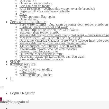
Wie ben ik?
Onze duurzame merken
Bag-again in de media
FAQ Breadbag – veelgestelde vragen over de broodzak
Bag-again® voor retailers/wholesale
MVO
Verkooppunten Bag-again
Onze klanten
Zero waste inspiratie
Zero waste summer! Duurzaam de zomer door zonder plastic en 
Plasticvrij back to school and work
De beste tips om te starten met Zero Waste
Schoonmaken zonder plastic
Veelgestelde vragen over vaste zeep (blokzeep) – duurzaam en pa
Mei Plasticvrij: wat is het en hoe doe je mee?
Duurzame Vaderdag Cadeaus: Zero Waste Cadeau Inspiratie voo
Veelgestelde vragen over wasbaar maandverband
Tandenpoetsen met tabletjes, hoe en waarom?
Veelgestelde vragen over de bijenwasdoek
Persoonlijke blogs van Inge
Duurzame Moederdaginspiratie!
Duurzaam plasticvrij kerstpakket van Bag-again
Zero waste December-inspiratie
SHOP
Klantenservice
Contact
Levertijd en verzending
Retourneren
Betalingsmogelijkheden
Login / Register
0
info@bag-again.nl