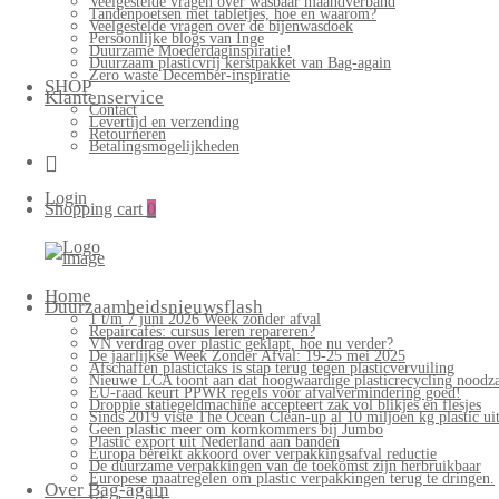
Veelgestelde vragen over wasbaar maandverband
Tandenpoetsen met tabletjes, hoe en waarom?
Veelgestelde vragen over de bijenwasdoek
Persoonlijke blogs van Inge
Duurzame Moederdaginspiratie!
Duurzaam plasticvrij kerstpakket van Bag-again
Zero waste December-inspiratie
SHOP
Klantenservice
Contact
Levertijd en verzending
Retourneren
Betalingsmogelijkheden
Login
Shopping cart
0
Home
Duurzaamheidsnieuwsflash
1 t/m 7 juni 2026 Week zonder afval
Repaircafés: cursus leren repareren?
VN verdrag over plastic geklapt, hoe nu verder?
De jaarlijkse Week Zonder Afval: 19-25 mei 2025
Afschaffen plastictaks is stap terug tegen plasticvervuiling
Nieuwe LCA toont aan dat hoogwaardige plasticrecycling noodzak
EU-raad keurt PPWR regels voor afvalvermindering goed!
Droppie statiegeldmachine accepteert zak vol blikjes en flesjes
Sinds 2019 viste The Ocean Clean-up al 10 miljoen kg plastic uit
Geen plastic meer om komkommers bij Jumbo
Plastic export uit Nederland aan banden
Europa bereikt akkoord over verpakkingsafval reductie
De duurzame verpakkingen van de toekomst zijn herbruikbaar
Europese maatregelen om plastic verpakkingen terug te dringen.
Over Bag-again