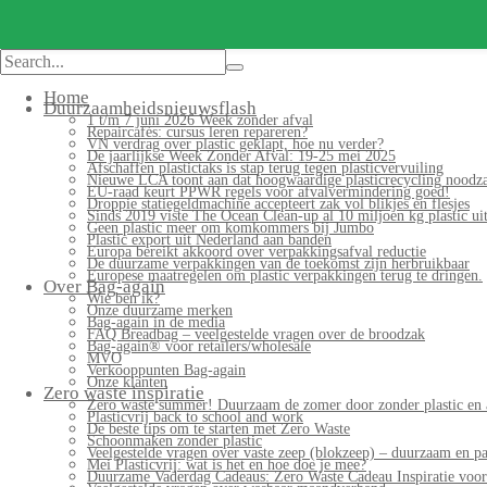
Home
Duurzaamheidsnieuwsflash
1 t/m 7 juni 2026 Week zonder afval
Repaircafés: cursus leren repareren?
VN verdrag over plastic geklapt, hoe nu verder?
De jaarlijkse Week Zonder Afval: 19-25 mei 2025
Afschaffen plastictaks is stap terug tegen plasticvervuiling
Nieuwe LCA toont aan dat hoogwaardige plasticrecycling noodzak
EU-raad keurt PPWR regels voor afvalvermindering goed!
Droppie statiegeldmachine accepteert zak vol blikjes en flesjes
Sinds 2019 viste The Ocean Clean-up al 10 miljoen kg plastic uit
Geen plastic meer om komkommers bij Jumbo
Plastic export uit Nederland aan banden
Europa bereikt akkoord over verpakkingsafval reductie
De duurzame verpakkingen van de toekomst zijn herbruikbaar
Europese maatregelen om plastic verpakkingen terug te dringen.
Over Bag-again
Wie ben ik?
Onze duurzame merken
Bag-again in de media
FAQ Breadbag – veelgestelde vragen over de broodzak
Bag-again® voor retailers/wholesale
MVO
Verkooppunten Bag-again
Onze klanten
Zero waste inspiratie
Zero waste summer! Duurzaam de zomer door zonder plastic en 
Plasticvrij back to school and work
De beste tips om te starten met Zero Waste
Schoonmaken zonder plastic
Veelgestelde vragen over vaste zeep (blokzeep) – duurzaam en pa
Mei Plasticvrij: wat is het en hoe doe je mee?
Duurzame Vaderdag Cadeaus: Zero Waste Cadeau Inspiratie voo