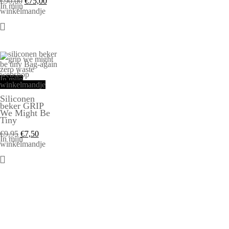
€
90,00
€
75,00
In mijn
winkelmandje
In mijn
winkelmandje
Siliconen
beker GRIP
We Might Be
Tiny
€
9,95
€
7,50
In mijn
winkelmandje