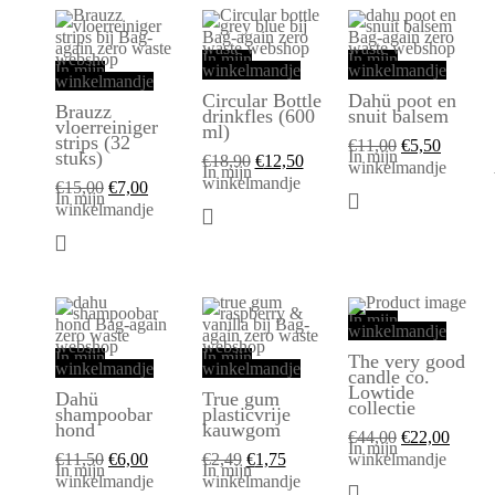
In mijn
In mijn
In mijn
winkelmandje
winkelmandje
winkelmandje
Circular Bottle
Dahü poot en
Brauzz
drinkfles (600
snuit balsem
vloerreiniger
ml)
strips (32
€
11,00
€
5,50
In mijn
stuks)
€
18,90
€
12,50
winkelmandje
In mijn
winkelmandje
€
15,00
€
7,00
In mijn
winkelmandje
In mijn
winkelmandje
In mijn
In mijn
The very good
winkelmandje
winkelmandje
candle co.
Lowtide
Dahü
True gum
collectie
shampoobar
plasticvrije
hond
kauwgom
€
44,00
€
22,00
In mijn
€
11,50
€
6,00
€
2,49
€
1,75
winkelmandje
In mijn
In mijn
winkelmandje
winkelmandje