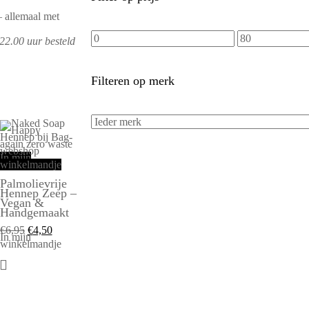
— allemaal met
22.00 uur besteld
Filteren op merk
In mijn
winkelmandje
Palmolievrije
Hennep Zeep –
Vegan &
Handgemaakt
€
6,95
€
4,50
In mijn
winkelmandje