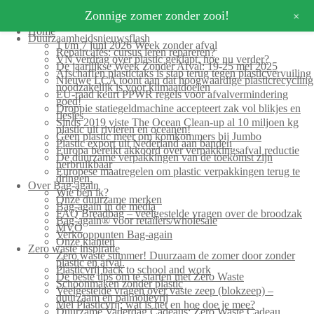
+
Zonnige zomer zonder zooi!
Home
Duurzaamheidsnieuwsflash
1 t/m 7 juni 2026 Week zonder afval
Repaircafés: cursus leren repareren?
VN verdrag over plastic geklapt, hoe nu verder?
De jaarlijkse Week Zonder Afval: 19-25 mei 2025
Afschaffen plastictaks is stap terug tegen plasticvervuiling
Nieuwe LCA toont aan dat hoogwaardige plasticrecycling
noodzakelijk is voor klimaatdoelen
EU-raad keurt PPWR regels voor afvalvermindering
goed!
Droppie statiegeldmachine accepteert zak vol blikjes en
flesjes
Sinds 2019 viste The Ocean Clean-up al 10 miljoen kg
plastic uit rivieren en oceanen!
Geen plastic meer om komkommers bij Jumbo
Plastic export uit Nederland aan banden
Europa bereikt akkoord over verpakkingsafval reductie
De duurzame verpakkingen van de toekomst zijn
herbruikbaar
Europese maatregelen om plastic verpakkingen terug te
dringen.
Over Bag-again
Wie ben ik?
Onze duurzame merken
Bag-again in de media
FAQ Breadbag – veelgestelde vragen over de broodzak
Bag-again® voor retailers/wholesale
MVO
Verkooppunten Bag-again
Onze klanten
Zero waste inspiratie
Zero waste summer! Duurzaam de zomer door zonder
plastic en afval.
Plasticvrij back to school and work
De beste tips om te starten met Zero Waste
Schoonmaken zonder plastic
Veelgestelde vragen over vaste zeep (blokzeep) –
duurzaam en palmolievrij
Mei Plasticvrij: wat is het en hoe doe je mee?
Duurzame Vaderdag Cadeaus: Zero Waste Cadeau