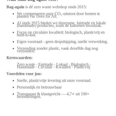
Bag‑again
is dé zero waste webshop sinds 2015:
We compenseren onze CO₂-uitstoot door bomen te
planten via Trees for All.
Al sinds 2015 bieden we duurzame, fairtrade en lokale
(handmade) producten, zoals de katoenen broodzak.
Focus op circulaire kwaliteit: biologisch, plasticvrij en
built-to-last.
Eigen voorraad – geen dropshipping, snelle verwerking.
Verzending zonder plastic, vaak dezelfde dag nog
verzonden.
Kernwaarden:
Zero waste · Fairtrade · Lokaal · Biologisch ·
Handmade · Circulair · Kwaliteit · Plasticvrij
Voordelen voor jou:
Snelle, plasticvrije levering uit onze voorraad.
Persoonlijk en betrouwbaar
Transparant & klantgericht — 4,7⭐ uit 100+
beoordelingen.