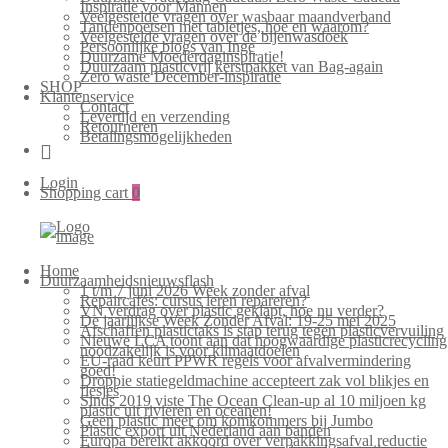
Inspiratie voor Mannen
Veelgestelde vragen over wasbaar maandverband
Tandenpoetsen met tabletjes, hoe en waarom?
Veelgestelde vragen over de bijenwasdoek
Persoonlijke blogs van Inge
Duurzame Moederdaginspiratie!
Duurzaam plasticvrij kerstpakket van Bag-again
Zero waste December-inspiratie
SHOP
Klantenservice
Contact
Levertijd en verzending
Retourneren
Betalingsmogelijkheden
Login
Shopping cart
0
Home
Duurzaamheidsnieuwsflash
1 t/m 7 juni 2026 Week zonder afval
Repaircafés: cursus leren repareren?
VN verdrag over plastic geklapt, hoe nu verder?
De jaarlijkse Week Zonder Afval: 19-25 mei 2025
Afschaffen plastictaks is stap terug tegen plasticvervuiling
Nieuwe LCA toont aan dat hoogwaardige plasticrecycling
noodzakelijk is voor klimaatdoelen
EU-raad keurt PPWR regels voor afvalvermindering
goed!
Droppie statiegeldmachine accepteert zak vol blikjes en
flesjes
Sinds 2019 viste The Ocean Clean-up al 10 miljoen kg
plastic uit rivieren en oceanen!
Geen plastic meer om komkommers bij Jumbo
Plastic export uit Nederland aan banden
Europa bereikt akkoord over verpakkingsafval reductie