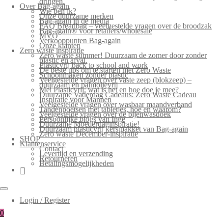
dringen.
Over Bag-again
Wie ben ik?
Onze duurzame merken
Bag-again in de media
FAQ Breadbag – veelgestelde vragen over de broodzak
Bag-again® voor retailers/wholesale
MVO
Verkooppunten Bag-again
Onze klanten
Zero waste inspiratie
Zero waste summer! Duurzaam de zomer door zonder
plastic en afval.
Plasticvrij back to school and work
De beste tips om te starten met Zero Waste
Schoonmaken zonder plastic
Veelgestelde vragen over vaste zeep (blokzeep) –
duurzaam en palmolievrij
Mei Plasticvrij: wat is het en hoe doe je mee?
Duurzame Vaderdag Cadeaus: Zero Waste Cadeau
Inspiratie voor Mannen
Veelgestelde vragen over wasbaar maandverband
Tandenpoetsen met tabletjes, hoe en waarom?
Veelgestelde vragen over de bijenwasdoek
Persoonlijke blogs van Inge
Duurzame Moederdaginspiratie!
Duurzaam plasticvrij kerstpakket van Bag-again
Zero waste December-inspiratie
SHOP
Klantenservice
Contact
Levertijd en verzending
Retourneren
Betalingsmogelijkheden
Login / Register
0