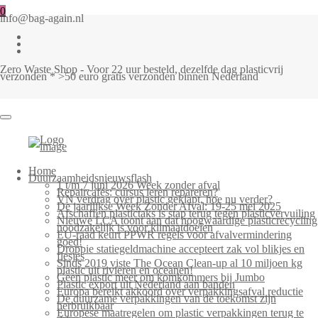
0
info@bag-again.nl
Zero Waste Shop - Voor 22 uur besteld, dezelfde dag plasticvrij
verzonden * >50 euro gratis verzonden binnen Nederland
Home
Duurzaamheidsnieuwsflash
1 t/m 7 juni 2026 Week zonder afval
Repaircafés: cursus leren repareren?
VN verdrag over plastic geklapt, hoe nu verder?
De jaarlijkse Week Zonder Afval: 19-25 mei 2025
Afschaffen plastictaks is stap terug tegen plasticvervuiling
Nieuwe LCA toont aan dat hoogwaardige plasticrecycling
noodzakelijk is voor klimaatdoelen
EU-raad keurt PPWR regels voor afvalvermindering
goed!
Droppie statiegeldmachine accepteert zak vol blikjes en
flesjes
Sinds 2019 viste The Ocean Clean-up al 10 miljoen kg
plastic uit rivieren en oceanen!
Geen plastic meer om komkommers bij Jumbo
Plastic export uit Nederland aan banden
Europa bereikt akkoord over verpakkingsafval reductie
De duurzame verpakkingen van de toekomst zijn
herbruikbaar
Europese maatregelen om plastic verpakkingen terug te