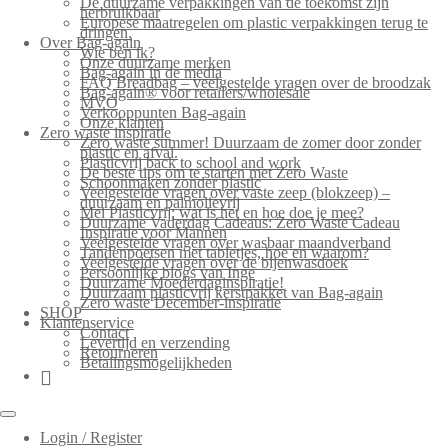
De duurzame verpakkingen van de toekomst zijn
herbruikbaar
Europese maatregelen om plastic verpakkingen terug te
dringen.
Over Bag-again
Wie ben ik?
Onze duurzame merken
Bag-again in de media
FAQ Breadbag – veelgestelde vragen over de broodzak
Bag-again® voor retailers/wholesale
MVO
Verkooppunten Bag-again
Onze klanten
Zero waste inspiratie
Zero waste summer! Duurzaam de zomer door zonder
plastic en afval.
Plasticvrij back to school and work
De beste tips om te starten met Zero Waste
Schoonmaken zonder plastic
Veelgestelde vragen over vaste zeep (blokzeep) –
duurzaam en palmolievrij
Mei Plasticvrij: wat is het en hoe doe je mee?
Duurzame Vaderdag Cadeaus: Zero Waste Cadeau
Inspiratie voor Mannen
Veelgestelde vragen over wasbaar maandverband
Tandenpoetsen met tabletjes, hoe en waarom?
Veelgestelde vragen over de bijenwasdoek
Persoonlijke blogs van Inge
Duurzame Moederdaginspiratie!
Duurzaam plasticvrij kerstpakket van Bag-again
Zero waste December-inspiratie
SHOP
Klantenservice
Contact
Levertijd en verzending
Retourneren
Betalingsmogelijkheden
Login / Register