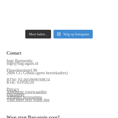
Meer laden...
Volg op Instagram
Contact
Inge Barmentlo
inge@bag-again.nl
Fluwelensingel 90
2806 CG Gouda (geen bezoekadres)
BTW: NL001969030B24
KvK: 61958220
Privacy
Algemene voorwaarden
Disclaimer
Affiliates programma
Vind meer zero waste tips
Waar staat Bag-again voor?