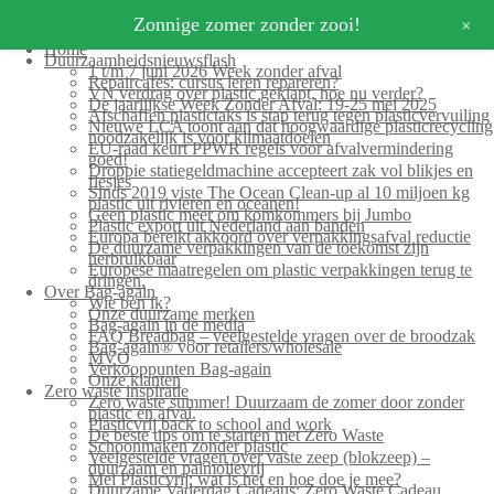
+
Zonnige zomer zonder zooi!
Home
Duurzaamheidsnieuwsflash
1 t/m 7 juni 2026 Week zonder afval
Repaircafés: cursus leren repareren?
VN verdrag over plastic geklapt, hoe nu verder?
De jaarlijkse Week Zonder Afval: 19-25 mei 2025
Afschaffen plastictaks is stap terug tegen plasticvervuiling
Nieuwe LCA toont aan dat hoogwaardige plasticrecycling
noodzakelijk is voor klimaatdoelen
EU-raad keurt PPWR regels voor afvalvermindering
goed!
Droppie statiegeldmachine accepteert zak vol blikjes en
flesjes
Sinds 2019 viste The Ocean Clean-up al 10 miljoen kg
plastic uit rivieren en oceanen!
Geen plastic meer om komkommers bij Jumbo
Plastic export uit Nederland aan banden
Europa bereikt akkoord over verpakkingsafval reductie
De duurzame verpakkingen van de toekomst zijn
herbruikbaar
Europese maatregelen om plastic verpakkingen terug te
dringen.
Over Bag-again
Wie ben ik?
Onze duurzame merken
Bag-again in de media
FAQ Breadbag – veelgestelde vragen over de broodzak
Bag-again® voor retailers/wholesale
MVO
Verkooppunten Bag-again
Onze klanten
Zero waste inspiratie
Zero waste summer! Duurzaam de zomer door zonder
plastic en afval.
Plasticvrij back to school and work
De beste tips om te starten met Zero Waste
Schoonmaken zonder plastic
Veelgestelde vragen over vaste zeep (blokzeep) –
duurzaam en palmolievrij
Mei Plasticvrij: wat is het en hoe doe je mee?
Duurzame Vaderdag Cadeaus: Zero Waste Cadeau