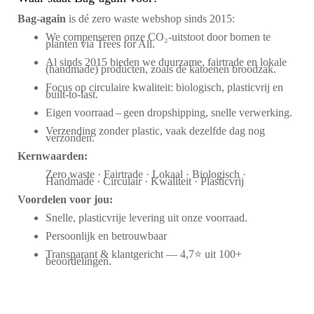
Bag‑again
is dé zero waste webshop sinds 2015:
We compenseren onze CO₂-uitstoot door bomen te
planten via Trees for All.
Al sinds 2015 bieden we duurzame, fairtrade en lokale
(handmade) producten, zoals de katoenen broodzak.
Focus op circulaire kwaliteit: biologisch, plasticvrij en
built-to-last.
Eigen voorraad – geen dropshipping, snelle verwerking.
Verzending zonder plastic, vaak dezelfde dag nog
verzonden.
Kernwaarden:
Zero waste · Fairtrade · Lokaal · Biologisch ·
Handmade · Circulair · Kwaliteit · Plasticvrij
Voordelen voor jou:
Snelle, plasticvrije levering uit onze voorraad.
Persoonlijk en betrouwbaar
Transparant & klantgericht — 4,7⭐ uit 100+
beoordelingen.