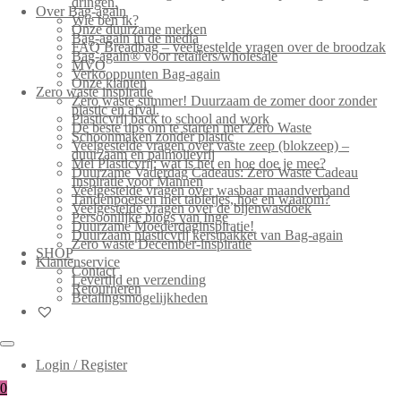
dringen.
Over Bag-again
Wie ben ik?
Onze duurzame merken
Bag-again in de media
FAQ Breadbag – veelgestelde vragen over de broodzak
Bag-again® voor retailers/wholesale
MVO
Verkooppunten Bag-again
Onze klanten
Zero waste inspiratie
Zero waste summer! Duurzaam de zomer door zonder
plastic en afval.
Plasticvrij back to school and work
De beste tips om te starten met Zero Waste
Schoonmaken zonder plastic
Veelgestelde vragen over vaste zeep (blokzeep) –
duurzaam en palmolievrij
Mei Plasticvrij: wat is het en hoe doe je mee?
Duurzame Vaderdag Cadeaus: Zero Waste Cadeau
Inspiratie voor Mannen
Veelgestelde vragen over wasbaar maandverband
Tandenpoetsen met tabletjes, hoe en waarom?
Veelgestelde vragen over de bijenwasdoek
Persoonlijke blogs van Inge
Duurzame Moederdaginspiratie!
Duurzaam plasticvrij kerstpakket van Bag-again
Zero waste December-inspiratie
SHOP
Klantenservice
Contact
Levertijd en verzending
Retourneren
Betalingsmogelijkheden
Login / Register
0