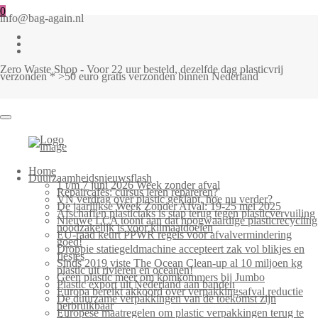
0
info@bag-again.nl
Zero Waste Shop - Voor 22 uur besteld, dezelfde dag plasticvrij
verzonden * >50 euro gratis verzonden binnen Nederland
Home
Duurzaamheidsnieuwsflash
1 t/m 7 juni 2026 Week zonder afval
Repaircafés: cursus leren repareren?
VN verdrag over plastic geklapt, hoe nu verder?
De jaarlijkse Week Zonder Afval: 19-25 mei 2025
Afschaffen plastictaks is stap terug tegen plasticvervuiling
Nieuwe LCA toont aan dat hoogwaardige plasticrecycling
noodzakelijk is voor klimaatdoelen
EU-raad keurt PPWR regels voor afvalvermindering
goed!
Droppie statiegeldmachine accepteert zak vol blikjes en
flesjes
Sinds 2019 viste The Ocean Clean-up al 10 miljoen kg
plastic uit rivieren en oceanen!
Geen plastic meer om komkommers bij Jumbo
Plastic export uit Nederland aan banden
Europa bereikt akkoord over verpakkingsafval reductie
De duurzame verpakkingen van de toekomst zijn
herbruikbaar
Europese maatregelen om plastic verpakkingen terug te