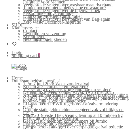
Inspiratie voor Mannen
Veelgestelde vragen over wasbaar maandverband
Tandenpoetsen met tabletjes, hoe en waarom?
Veelgestelde vragen over de bijenwasdoek
Persoonlijke blogs van Inge
Duurzame Moederdaginspiratie!
Duurzaam plasticvrij kerstpakket van Bag-again
Zero waste December-inspiratie
SHOP
Klantenservice
Contact
Levertijd en verzending
Retourneren
Betalingsmogelijkheden
Login
Shopping cart
0
Home
Duurzaamheidsnieuwsflash
1 t/m 7 juni 2026 Week zonder afval
Repaircafés: cursus leren repareren?
VN verdrag over plastic geklapt, hoe nu verder?
De jaarlijkse Week Zonder Afval: 19-25 mei 2025
Afschaffen plastictaks is stap terug tegen plasticvervuiling
Nieuwe LCA toont aan dat hoogwaardige plasticrecycling
noodzakelijk is voor klimaatdoelen
EU-raad keurt PPWR regels voor afvalvermindering
goed!
Droppie statiegeldmachine accepteert zak vol blikjes en
flesjes
Sinds 2019 viste The Ocean Clean-up al 10 miljoen kg
plastic uit rivieren en oceanen!
Geen plastic meer om komkommers bij Jumbo
Plastic export uit Nederland aan banden
Europa bereikt akkoord over verpakkingsafval reductie