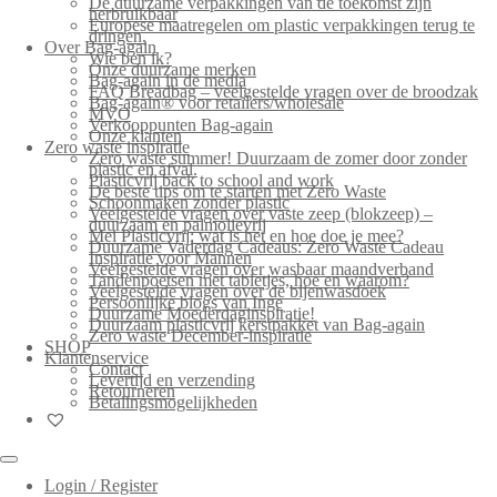
De duurzame verpakkingen van de toekomst zijn
herbruikbaar
Europese maatregelen om plastic verpakkingen terug te
dringen.
Over Bag-again
Wie ben ik?
Onze duurzame merken
Bag-again in de media
FAQ Breadbag – veelgestelde vragen over de broodzak
Bag-again® voor retailers/wholesale
MVO
Verkooppunten Bag-again
Onze klanten
Zero waste inspiratie
Zero waste summer! Duurzaam de zomer door zonder
plastic en afval.
Plasticvrij back to school and work
De beste tips om te starten met Zero Waste
Schoonmaken zonder plastic
Veelgestelde vragen over vaste zeep (blokzeep) –
duurzaam en palmolievrij
Mei Plasticvrij: wat is het en hoe doe je mee?
Duurzame Vaderdag Cadeaus: Zero Waste Cadeau
Inspiratie voor Mannen
Veelgestelde vragen over wasbaar maandverband
Tandenpoetsen met tabletjes, hoe en waarom?
Veelgestelde vragen over de bijenwasdoek
Persoonlijke blogs van Inge
Duurzame Moederdaginspiratie!
Duurzaam plasticvrij kerstpakket van Bag-again
Zero waste December-inspiratie
SHOP
Klantenservice
Contact
Levertijd en verzending
Retourneren
Betalingsmogelijkheden
Login / Register