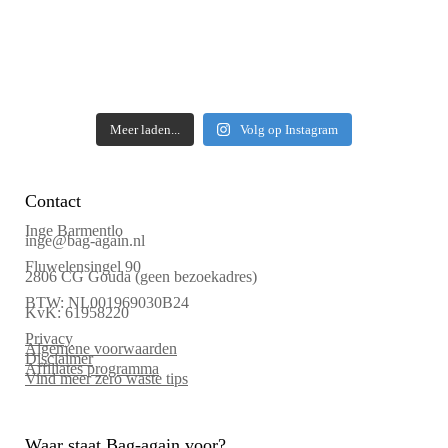
Meer laden...
Volg op Instagram
Contact
Inge Barmentlo
inge@bag-again.nl
Fluwelensingel 90
2806 CG Gouda (geen bezoekadres)
BTW: NL001969030B24
KvK: 61958220
Privacy
Algemene voorwaarden
Disclaimer
Affiliates programma
Vind meer zero waste tips
Waar staat Bag-again voor?