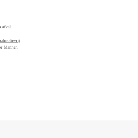
 afval.
palmolievrij
oor Mannen