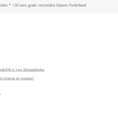
zonden * >50 euro gratis verzonden binnen Nederland
akelijk is voor klimaatdoelen
it rivieren en oceanen!
.