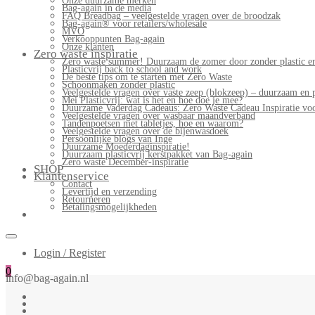
Onze duurzame merken
Bag-again in de media
FAQ Breadbag – veelgestelde vragen over de broodzak
Bag-again® voor retailers/wholesale
MVO
Verkooppunten Bag-again
Onze klanten
Zero waste inspiratie
Zero waste summer! Duurzaam de zomer door zonder plastic en
Plasticvrij back to school and work
De beste tips om te starten met Zero Waste
Schoonmaken zonder plastic
Veelgestelde vragen over vaste zeep (blokzeep) – duurzaam en 
Mei Plasticvrij: wat is het en hoe doe je mee?
Duurzame Vaderdag Cadeaus: Zero Waste Cadeau Inspiratie v
Veelgestelde vragen over wasbaar maandverband
Tandenpoetsen met tabletjes, hoe en waarom?
Veelgestelde vragen over de bijenwasdoek
Persoonlijke blogs van Inge
Duurzame Moederdaginspiratie!
Duurzaam plasticvrij kerstpakket van Bag-again
Zero waste December-inspiratie
SHOP
Klantenservice
Contact
Levertijd en verzending
Retourneren
Betalingsmogelijkheden
Login / Register
0
info@bag-again.nl