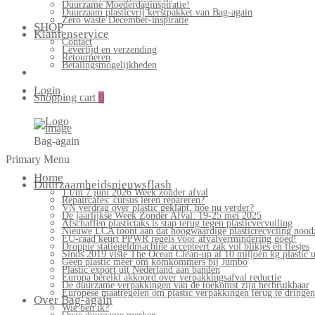
Duurzame Moederdaginspiratie!
Duurzaam plasticvrij kerstpakket van Bag-again
Zero waste December-inspiratie
SHOP
Klantenservice
Contact
Levertijd en verzending
Retourneren
Betalingsmogelijkheden
Login
Shopping cart
0
Bag-again
Primary Menu
Home
Duurzaamheidsnieuwsflash
1 t/m 7 juni 2026 Week zonder afval
Repaircafés: cursus leren repareren?
VN verdrag over plastic geklapt, hoe nu verder?
De jaarlijkse Week Zonder Afval: 19-25 mei 2025
Afschaffen plastictaks is stap terug tegen plasticvervuiling
Nieuwe LCA toont aan dat hoogwaardige plasticrecycling noodz
EU-raad keurt PPWR regels voor afvalvermindering goed!
Droppie statiegeldmachine accepteert zak vol blikjes en flesjes
Sinds 2019 viste The Ocean Clean-up al 10 miljoen kg plastic u
Geen plastic meer om komkommers bij Jumbo
Plastic export uit Nederland aan banden
Europa bereikt akkoord over verpakkingsafval reductie
De duurzame verpakkingen van de toekomst zijn herbruikbaar
Europese maatregelen om plastic verpakkingen terug te dringen
Over Bag-again
Wie ben ik?