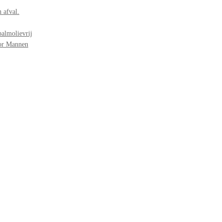
 afval.
palmolievrij
oor Mannen