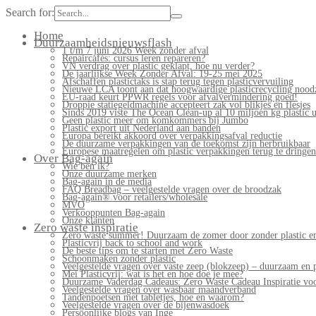
Search for:
Home
Duurzaamheidsnieuwsflash
1 t/m 7 juni 2026 Week zonder afval
Repaircafés: cursus leren repareren?
VN verdrag over plastic geklapt, hoe nu verder?
De jaarlijkse Week Zonder Afval: 19-25 mei 2025
Afschaffen plastictaks is stap terug tegen plasticvervuiling
Nieuwe LCA toont aan dat hoogwaardige plasticrecycling noodz
EU-raad keurt PPWR regels voor afvalvermindering goed!
Droppie statiegeldmachine accepteert zak vol blikjes en flesjes
Sinds 2019 viste The Ocean Clean-up al 10 miljoen kg plastic u
Geen plastic meer om komkommers bij Jumbo
Plastic export uit Nederland aan banden
Europa bereikt akkoord over verpakkingsafval reductie
De duurzame verpakkingen van de toekomst zijn herbruikbaar
Europese maatregelen om plastic verpakkingen terug te dringen
Over Bag-again
Wie ben ik?
Onze duurzame merken
Bag-again in de media
FAQ Breadbag – veelgestelde vragen over de broodzak
Bag-again® voor retailers/wholesale
MVO
Verkooppunten Bag-again
Onze klanten
Zero waste inspiratie
Zero waste summer! Duurzaam de zomer door zonder plastic en
Plasticvrij back to school and work
De beste tips om te starten met Zero Waste
Schoonmaken zonder plastic
Veelgestelde vragen over vaste zeep (blokzeep) – duurzaam en 
Mei Plasticvrij: wat is het en hoe doe je mee?
Duurzame Vaderdag Cadeaus: Zero Waste Cadeau Inspiratie v
Veelgestelde vragen over wasbaar maandverband
Tandenpoetsen met tabletjes, hoe en waarom?
Veelgestelde vragen over de bijenwasdoek
Persoonlijke blogs van Inge