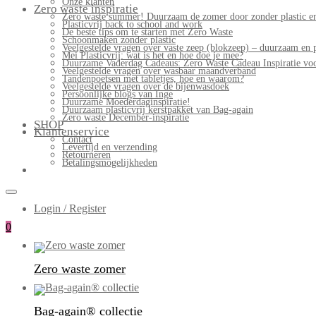
Onze klanten
Zero waste inspiratie
Zero waste summer! Duurzaam de zomer door zonder plastic en
Plasticvrij back to school and work
De beste tips om te starten met Zero Waste
Schoonmaken zonder plastic
Veelgestelde vragen over vaste zeep (blokzeep) – duurzaam en 
Mei Plasticvrij: wat is het en hoe doe je mee?
Duurzame Vaderdag Cadeaus: Zero Waste Cadeau Inspiratie v
Veelgestelde vragen over wasbaar maandverband
Tandenpoetsen met tabletjes, hoe en waarom?
Veelgestelde vragen over de bijenwasdoek
Persoonlijke blogs van Inge
Duurzame Moederdaginspiratie!
Duurzaam plasticvrij kerstpakket van Bag-again
Zero waste December-inspiratie
SHOP
Klantenservice
Contact
Levertijd en verzending
Retourneren
Betalingsmogelijkheden
Login / Register
0
Zero waste zomer
Bag-again® collectie