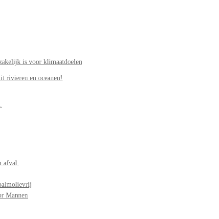
akelijk is voor klimaatdoelen
it rivieren en oceanen!
.
 afval.
palmolievrij
oor Mannen