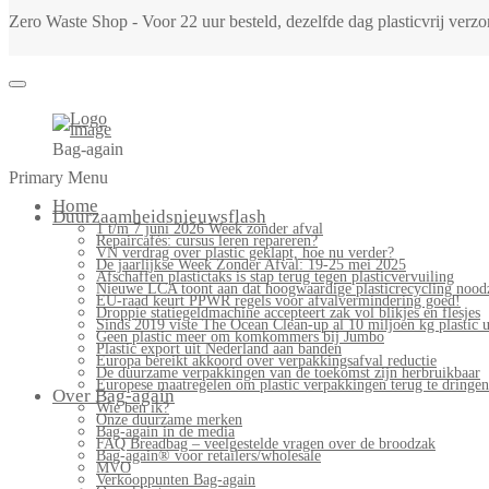
Zero Waste Shop - Voor 22 uur besteld, dezelfde dag plasticvrij ver
Bag-again
Primary Menu
Home
Duurzaamheidsnieuwsflash
1 t/m 7 juni 2026 Week zonder afval
Repaircafés: cursus leren repareren?
VN verdrag over plastic geklapt, hoe nu verder?
De jaarlijkse Week Zonder Afval: 19-25 mei 2025
Afschaffen plastictaks is stap terug tegen plasticvervuiling
Nieuwe LCA toont aan dat hoogwaardige plasticrecycling noodz
EU-raad keurt PPWR regels voor afvalvermindering goed!
Droppie statiegeldmachine accepteert zak vol blikjes en flesjes
Sinds 2019 viste The Ocean Clean-up al 10 miljoen kg plastic u
Geen plastic meer om komkommers bij Jumbo
Plastic export uit Nederland aan banden
Europa bereikt akkoord over verpakkingsafval reductie
De duurzame verpakkingen van de toekomst zijn herbruikbaar
Europese maatregelen om plastic verpakkingen terug te dringen
Over Bag-again
Wie ben ik?
Onze duurzame merken
Bag-again in de media
FAQ Breadbag – veelgestelde vragen over de broodzak
Bag-again® voor retailers/wholesale
MVO
Verkooppunten Bag-again