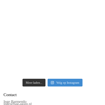
Meer laden...
Volg op Instagram
Contact
Inge Barmentlo
inge@bag-again.nl