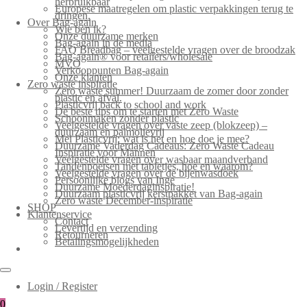
herbruikbaar
Europese maatregelen om plastic verpakkingen terug te
dringen.
Over Bag-again
Wie ben ik?
Onze duurzame merken
Bag-again in de media
FAQ Breadbag – veelgestelde vragen over de broodzak
Bag-again® voor retailers/wholesale
MVO
Verkooppunten Bag-again
Onze klanten
Zero waste inspiratie
Zero waste summer! Duurzaam de zomer door zonder
plastic en afval.
Plasticvrij back to school and work
De beste tips om te starten met Zero Waste
Schoonmaken zonder plastic
Veelgestelde vragen over vaste zeep (blokzeep) –
duurzaam en palmolievrij
Mei Plasticvrij: wat is het en hoe doe je mee?
Duurzame Vaderdag Cadeaus: Zero Waste Cadeau
Inspiratie voor Mannen
Veelgestelde vragen over wasbaar maandverband
Tandenpoetsen met tabletjes, hoe en waarom?
Veelgestelde vragen over de bijenwasdoek
Persoonlijke blogs van Inge
Duurzame Moederdaginspiratie!
Duurzaam plasticvrij kerstpakket van Bag-again
Zero waste December-inspiratie
SHOP
Klantenservice
Contact
Levertijd en verzending
Retourneren
Betalingsmogelijkheden
Login / Register
0