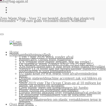
info@bag-again.nl
Zero Waste Shop - Voor 22 uur besteld, dezelfde dag plasticvrij
verzonden * >50 euro gratis verzonden binnen Nederland
Bag-
again
Primary
Home
Menu
Duurzaamheidsnieuwsflash
1 t/m 7 juni 2026 Week zonder afval
Repaircafés: cursus leren repareren?
VN verdrag over plastic geklapt, hoe nu verder?
De jaarlijkse Week Zonder Afval: 19-25 mei 2025
Afschaffen plastictaks is stap terug tegen plasticvervuiling
Nieuwe LCA toont aan dat hoogwaardige plasticrecycling
noodzakelijk is voor klimaatdoelen
EU-raad keurt PPWR regels voor afvalvermindering
goed!
Droppie statiegeldmachine accepteert zak vol blikjes en
flesjes
Sinds 2019 viste The Ocean Clean-up al 10 miljoen kg
plastic uit rivieren en oceanen!
Geen plastic meer om komkommers bij Jumbo
Plastic export uit Nederland aan banden
Europa bereikt akkoord over verpakkingsafval reductie
De duurzame verpakkingen van de toekomst zijn
herbruikbaar
Europese maatregelen om plastic verpakkingen terug te
dringen.
Over Bag-again