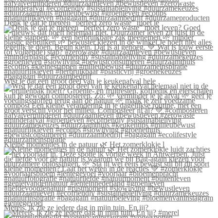
Denk je dat je meteen “perfect zero waste” moet le
Wist je dat een groot deel van je keukenafval hele
Kleine momentjes in de natuur 🌿 Het zomerklokje l
Merels, ik zie ze iedere dag in mijn tuin. En jij?