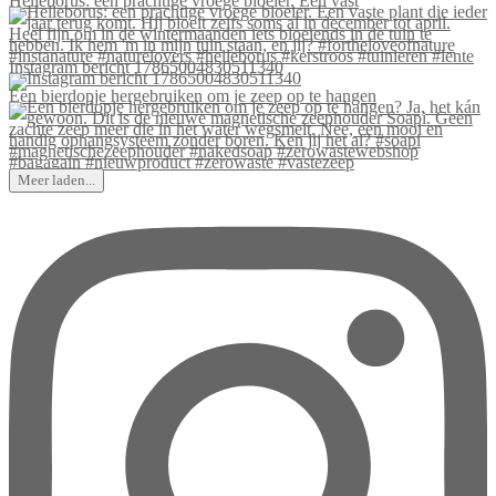
Helleborus: een prachtige vroege bloeier. Een vast
Instagram bericht 17865004830511340
Een bierdopje hergebruiken om je zeep op te hangen
Meer laden...