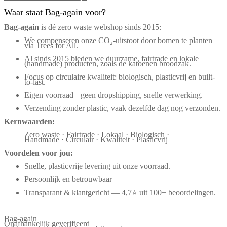
Waar staat Bag-again voor?
Bag‑again
is dé zero waste webshop sinds 2015:
We compenseren onze CO₂-uitstoot door bomen te planten
via Trees for All.
Al sinds 2015 bieden we duurzame, fairtrade en lokale
(handmade) producten, zoals de katoenen broodzak.
Focus op circulaire kwaliteit: biologisch, plasticvrij en built-
to-last.
Eigen voorraad – geen dropshipping, snelle verwerking.
Verzending zonder plastic, vaak dezelfde dag nog verzonden.
Kernwaarden:
Zero waste · Fairtrade · Lokaal · Biologisch ·
Handmade · Circulair · Kwaliteit · Plasticvrij
Voordelen voor jou:
Snelle, plasticvrije levering uit onze voorraad.
Persoonlijk en betrouwbaar
Transparant & klantgericht — 4,7⭐ uit 100+ beoordelingen.
Bag-again
Onafhankelijk geverifieerd