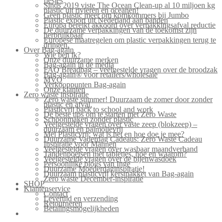
flesjes
Sinds 2019 viste The Ocean Clean-up al 10 miljoen kg
plastic uit rivieren en oceanen!
Geen plastic meer om komkommers bij Jumbo
Plastic export uit Nederland aan banden
Europa bereikt akkoord over verpakkingsafval reductie
De duurzame verpakkingen van de toekomst zijn
herbruikbaar
Europese maatregelen om plastic verpakkingen terug te
dringen.
Over Bag-again
Wie ben ik?
Onze duurzame merken
Bag-again in de media
FAQ Breadbag – veelgestelde vragen over de broodzak
Bag-again® voor retailers/wholesale
MVO
Verkooppunten Bag-again
Onze klanten
Zero waste inspiratie
Zero waste summer! Duurzaam de zomer door zonder
plastic en afval.
Plasticvrij back to school and work
De beste tips om te starten met Zero Waste
Schoonmaken zonder plastic
Veelgestelde vragen over vaste zeep (blokzeep) –
duurzaam en palmolievrij
Mei Plasticvrij: wat is het en hoe doe je mee?
Duurzame Vaderdag Cadeaus: Zero Waste Cadeau
Inspiratie voor Mannen
Veelgestelde vragen over wasbaar maandverband
Tandenpoetsen met tabletjes, hoe en waarom?
Veelgestelde vragen over de bijenwasdoek
Persoonlijke blogs van Inge
Duurzame Moederdaginspiratie!
Duurzaam plasticvrij kerstpakket van Bag-again
Zero waste December-inspiratie
SHOP
Klantenservice
Contact
Levertijd en verzending
Retourneren
Betalingsmogelijkheden