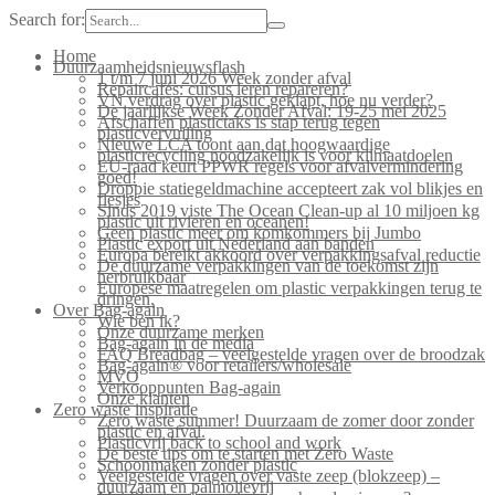
Search for:
Home
Duurzaamheidsnieuwsflash
1 t/m 7 juni 2026 Week zonder afval
Repaircafés: cursus leren repareren?
VN verdrag over plastic geklapt, hoe nu verder?
De jaarlijkse Week Zonder Afval: 19-25 mei 2025
Afschaffen plastictaks is stap terug tegen
plasticvervuiling
Nieuwe LCA toont aan dat hoogwaardige
plasticrecycling noodzakelijk is voor klimaatdoelen
EU-raad keurt PPWR regels voor afvalvermindering
goed!
Droppie statiegeldmachine accepteert zak vol blikjes en
flesjes
Sinds 2019 viste The Ocean Clean-up al 10 miljoen kg
plastic uit rivieren en oceanen!
Geen plastic meer om komkommers bij Jumbo
Plastic export uit Nederland aan banden
Europa bereikt akkoord over verpakkingsafval reductie
De duurzame verpakkingen van de toekomst zijn
herbruikbaar
Europese maatregelen om plastic verpakkingen terug te
dringen.
Over Bag-again
Wie ben ik?
Onze duurzame merken
Bag-again in de media
FAQ Breadbag – veelgestelde vragen over de broodzak
Bag-again® voor retailers/wholesale
MVO
Verkooppunten Bag-again
Onze klanten
Zero waste inspiratie
Zero waste summer! Duurzaam de zomer door zonder
plastic en afval.
Plasticvrij back to school and work
De beste tips om te starten met Zero Waste
Schoonmaken zonder plastic
Veelgestelde vragen over vaste zeep (blokzeep) –
duurzaam en palmolievrij