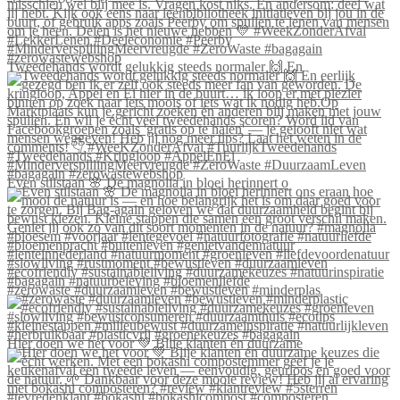
Tweedehands wordt gelukkig steeds normaler 🙌 En
Even stilstaan 🌸 De magnolia in bloei herinnert o
#zerowaste #duurzaamleven #bewustleven #minderplas
Hier doen we het voor 💚 Blije klanten én duurzame