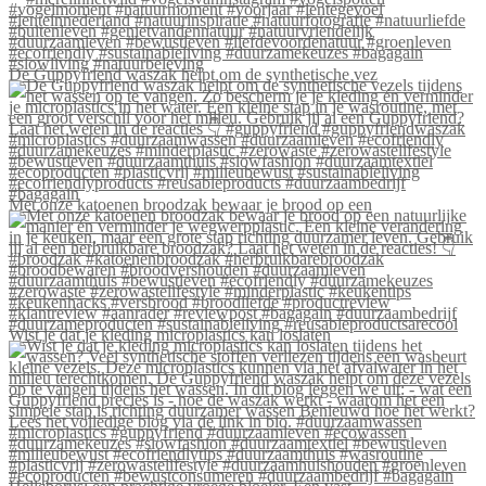
De Guppyfriend waszak helpt om de synthetische vez
Met onze katoenen broodzak bewaar je brood op een
Wist je dat je kleding microplastics kan loslaten