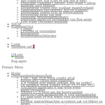
Mei Plasticvrij: wat is het en hoe doe je mee?
Duurzame Vaderdag Cadeaus: Zero Waste Cadeau
Inspiratie voor Mannen
Veelgestelde vragen over wasbaar maandverband
Tandenpoetsen met tabletjes, hoe en waarom?
Veelgestelde vragen over de bijenwasdoek
Persoonlijke blogs van Inge
Duurzame Moederdaginspiratie!
Duurzaam plasticvrij kerstpakket van Bag-again
Zero waste December-inspiratie
SHOP
Klantenservice
Contact
Levertijd en verzending
Retourneren
Betalingsmogelijkheden
Login
Shopping cart
0
Bag-again
Primary Menu
Home
Duurzaamheidsnieuwsflash
1 t/m 7 juni 2026 Week zonder afval
Repaircafés: cursus leren repareren?
VN verdrag over plastic geklapt, hoe nu verder?
De jaarlijkse Week Zonder Afval: 19-25 mei 2025
Afschaffen plastictaks is stap terug tegen
plasticvervuiling
Nieuwe LCA toont aan dat hoogwaardige
plasticrecycling noodzakelijk is voor klimaatdoelen
EU-raad keurt PPWR regels voor afvalvermindering
goed!
Droppie statiegeldmachine accepteert zak vol blikjes en
flesjes