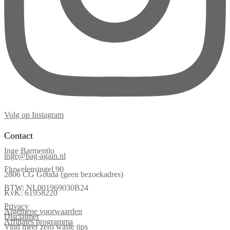
Volg op Instagram
Contact
Inge Barmentlo
inge@bag-again.nl
Fluwelensingel 90
2806 CG Gouda (geen bezoekadres)
BTW: NL001969030B24
KvK: 61958220
Privacy
Algemene voorwaarden
Disclaimer
Affiliates programma
Vind meer zero waste tips