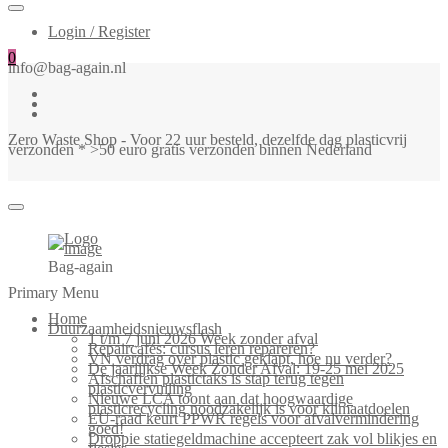
Login / Register
0
info@bag-again.nl
Zero Waste Shop - Voor 22 uur besteld, dezelfde dag plasticvrij
verzonden * >50 euro gratis verzonden binnen Nederland
Bag-again
Primary Menu
Home
Duurzaamheidsnieuwsflash
1 t/m 7 juni 2026 Week zonder afval
Repaircafés: cursus leren repareren?
VN verdrag over plastic geklapt, hoe nu verder?
De jaarlijkse Week Zonder Afval: 19-25 mei 2025
Afschaffen plastictaks is stap terug tegen
plasticvervuiling
Nieuwe LCA toont aan dat hoogwaardige
plasticrecycling noodzakelijk is voor klimaatdoelen
EU-raad keurt PPWR regels voor afvalvermindering
goed!
Droppie statiegeldmachine accepteert zak vol blikjes en