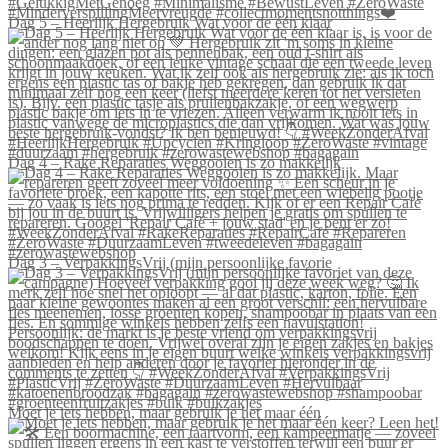
Dag 5 – Heerlijk Hergebruik Wat voor de één klaar
Dag 4 – Rake Reparaties Weggooien is zo makkelijk
Dag 3 – VerpakkingsVrij (mijn persoonlijke favorie
Moet je iets hebben, maar gebruik je het maar één