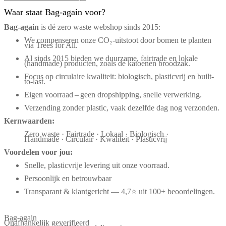
Waar staat Bag-again voor?
Bag‑again
is dé zero waste webshop sinds 2015:
We compenseren onze CO₂-uitstoot door bomen te planten
via Trees for All.
Al sinds 2015 bieden we duurzame, fairtrade en lokale
(handmade) producten, zoals de katoenen broodzak.
Focus op circulaire kwaliteit: biologisch, plasticvrij en built-
to-last.
Eigen voorraad – geen dropshipping, snelle verwerking.
Verzending zonder plastic, vaak dezelfde dag nog verzonden.
Kernwaarden:
Zero waste · Fairtrade · Lokaal · Biologisch ·
Handmade · Circulair · Kwaliteit · Plasticvrij
Voordelen voor jou:
Snelle, plasticvrije levering uit onze voorraad.
Persoonlijk en betrouwbaar
Transparant & klantgericht — 4,7⭐ uit 100+ beoordelingen.
Bag-again
Onafhankelijk geverifieerd