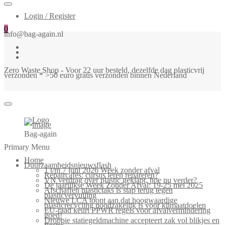
Login / Register
0
info@bag-again.nl
Zero Waste Shop - Voor 22 uur besteld, dezelfde dag plasticvrij
verzonden * >50 euro gratis verzonden binnen Nederland
Bag-again
Primary Menu
Home
Duurzaamheidsnieuwsflash
1 t/m 7 juni 2026 Week zonder afval
Repaircafés: cursus leren repareren?
VN verdrag over plastic geklapt, hoe nu verder?
De jaarlijkse Week Zonder Afval: 19-25 mei 2025
Afschaffen plastictaks is stap terug tegen
plasticvervuiling
Nieuwe LCA toont aan dat hoogwaardige
plasticrecycling noodzakelijk is voor klimaatdoelen
EU-raad keurt PPWR regels voor afvalvermindering
goed!
Droppie statiegeldmachine accepteert zak vol blikjes en