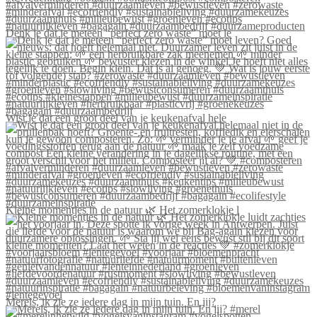
Denk je dat je meteen “perfect zero waste” moet le
Wist je dat een groot deel van je keukenafval hele
Kleine momentjes in de natuur 🌿 Het zomerklokje l
Merels, ik zie ze iedere dag in mijn tuin. En jij?