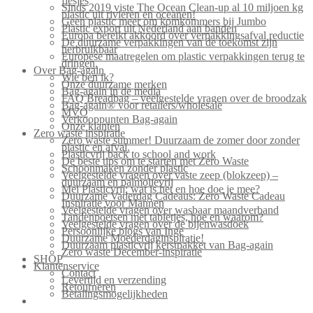
flesjes
Sinds 2019 viste The Ocean Clean-up al 10 miljoen kg
plastic uit rivieren en oceanen!
Geen plastic meer om komkommers bij Jumbo
Plastic export uit Nederland aan banden
Europa bereikt akkoord over verpakkingsafval reductie
De duurzame verpakkingen van de toekomst zijn
herbruikbaar
Europese maatregelen om plastic verpakkingen terug te
dringen.
Over Bag-again
Wie ben ik?
Onze duurzame merken
Bag-again in de media
FAQ Breadbag – veelgestelde vragen over de broodzak
Bag-again® voor retailers/wholesale
MVO
Verkooppunten Bag-again
Onze klanten
Zero waste inspiratie
Zero waste summer! Duurzaam de zomer door zonder
plastic en afval.
Plasticvrij back to school and work
De beste tips om te starten met Zero Waste
Schoonmaken zonder plastic
Veelgestelde vragen over vaste zeep (blokzeep) –
duurzaam en palmolievrij
Mei Plasticvrij: wat is het en hoe doe je mee?
Duurzame Vaderdag Cadeaus: Zero Waste Cadeau
Inspiratie voor Mannen
Veelgestelde vragen over wasbaar maandverband
Tandenpoetsen met tabletjes, hoe en waarom?
Veelgestelde vragen over de bijenwasdoek
Persoonlijke blogs van Inge
Duurzame Moederdaginspiratie!
Duurzaam plasticvrij kerstpakket van Bag-again
Zero waste December-inspiratie
SHOP
Klantenservice
Contact
Levertijd en verzending
Retourneren
Betalingsmogelijkheden