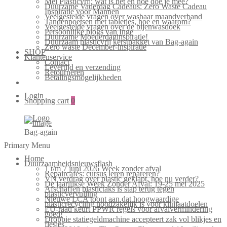
Mei Plasticvrij: wat is het en hoe doe je mee?
Duurzame Vaderdag Cadeaus: Zero Waste Cadeau
Inspiratie voor Mannen
Veelgestelde vragen over wasbaar maandverband
Tandenpoetsen met tabletjes, hoe en waarom?
Veelgestelde vragen over de bijenwasdoek
Persoonlijke blogs van Inge
Duurzame Moederdaginspiratie!
Duurzaam plasticvrij kerstpakket van Bag-again
Zero waste December-inspiratie
SHOP
Klantenservice
Contact
Levertijd en verzending
Retourneren
Betalingsmogelijkheden
Login
Shopping cart
0
Bag-again
Primary Menu
Home
Duurzaamheidsnieuwsflash
1 t/m 7 juni 2026 Week zonder afval
Repaircafés: cursus leren repareren?
VN verdrag over plastic geklapt, hoe nu verder?
De jaarlijkse Week Zonder Afval: 19-25 mei 2025
Afschaffen plastictaks is stap terug tegen
plasticvervuiling
Nieuwe LCA toont aan dat hoogwaardige
plasticrecycling noodzakelijk is voor klimaatdoelen
EU-raad keurt PPWR regels voor afvalvermindering
goed!
Droppie statiegeldmachine accepteert zak vol blikjes en
flesjes