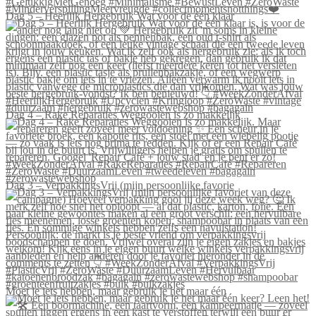
Dag 5 – Heerlijk Hergebruik Wat voor de één klaar
Dag 4 – Rake Reparaties Weggooien is zo makkelijk
Dag 3 – VerpakkingsVrij (mijn persoonlijke favorie
Moet je iets hebben, maar gebruik je het maar één