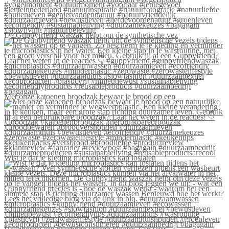
De Guppyfriend waszak helpt om de synthetische vez
Met onze katoenen broodzak bewaar je brood op een
Wist je dat je kleding microplastics kan loslaten