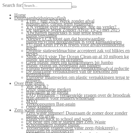
Search for:
Home
Duurzaamheidsnieuwsflash
1 t/m 7 juni 2026 Week zonder afval
Repaircafés: cursus leren repareren?
VN verdrag over plastic geklapt, hoe nu verder?
De jaarlijkse Week Zonder Afval: 19-25 mei 2025
Afschaffen plastictaks is stap terug tegen
plasticvervuiling
Nieuwe LCA toont aan dat hoogwaardige
plasticrecycling noodzakelijk is voor klimaatdoelen
EU-raad keurt PPWR regels voor afvalvermindering
goed!
Droppie statiegeldmachine accepteert zak vol blikjes en
flesjes
Sinds 2019 viste The Ocean Clean-up al 10 miljoen kg
plastic uit rivieren en oceanen!
Geen plastic meer om komkommers bij Jumbo
Plastic export uit Nederland aan banden
Europa bereikt akkoord over verpakkingsafval reductie
De duurzame verpakkingen van de toekomst zijn
herbruikbaar
Europese maatregelen om plastic verpakkingen terug te
dringen.
Over Bag-again
Wie ben ik?
Onze duurzame merken
Bag-again in de media
FAQ Breadbag – veelgestelde vragen over de broodzak
Bag-again® voor retailers/wholesale
MVO
Verkooppunten Bag-again
Onze klanten
Zero waste inspiratie
Zero waste summer! Duurzaam de zomer door zonder
plastic en afval.
Plasticvrij back to school and work
De beste tips om te starten met Zero Waste
Schoonmaken zonder plastic
Veelgestelde vragen over vaste zeep (blokzeep) –
duurzaam en palmolievrij