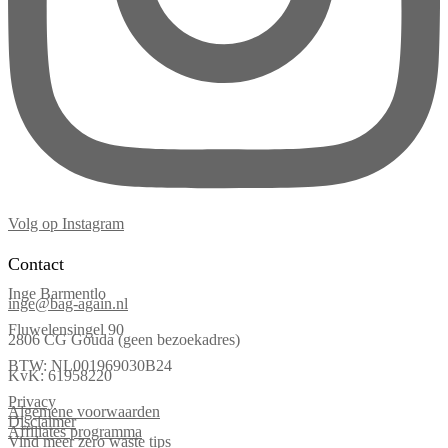
Volg op Instagram
Contact
Inge Barmentlo
inge@bag-again.nl
Fluwelensingel 90
2806 CG Gouda (geen bezoekadres)
BTW: NL001969030B24
KvK: 61958220
Privacy
Algemene voorwaarden
Disclaimer
Affiliates programma
Vind meer zero waste tips