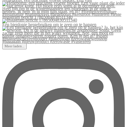
Helleborus: een prachtige vroege bloeier. Een vast
Instagram bericht 17865004830511340
Een bierdopje hergebruiken om je zeep op te hangen
Meer laden...