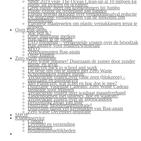
Sinds 2019 viste The Ocean Clean-up al 10 miljoen kg
plastic uit rivieren en oceanen!
Geen plastic meer om komkommers bij Jumbo
Plastic export uit Nederland aan banden
Europa bereikt akkoord over verpakkingsafval reductie
De duurzame verpakkingen van de toekomst zijn
herbruikbaar
Europese maatregelen om plastic verpakkingen terug te
dringen.
Over Bag-again
Wie ben ik?
Onze duurzame merken
Bag-again in de media
FAQ Breadbag – veelgestelde vragen over de broodzak
Bag-again® voor retailers/wholesale
MVO
Verkooppunten Bag-again
Onze klanten
Zero waste inspiratie
Zero waste summer! Duurzaam de zomer door zonder
plastic en afval.
Plasticvrij back to school and work
De beste tips om te starten met Zero Waste
Schoonmaken zonder plastic
Veelgestelde vragen over vaste zeep (blokzeep) –
duurzaam en palmolievrij
Mei Plasticvrij: wat is het en hoe doe je mee?
Duurzame Vaderdag Cadeaus: Zero Waste Cadeau
Inspiratie voor Mannen
Veelgestelde vragen over wasbaar maandverband
Tandenpoetsen met tabletjes, hoe en waarom?
Veelgestelde vragen over de bijenwasdoek
Persoonlijke blogs van Inge
Duurzame Moederdaginspiratie!
Duurzaam plasticvrij kerstpakket van Bag-again
Zero waste December-inspiratie
SHOP
Klantenservice
Contact
Levertijd en verzending
Retourneren
Betalingsmogelijkheden