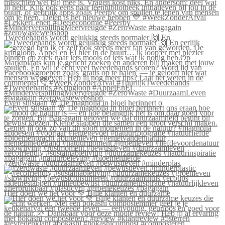
Tweedehands wordt gelukkig steeds normaler 🙌 En
Even stilstaan 🌸 De magnolia in bloei herinnert o
#zerowaste #duurzaamleven #bewustleven #minderplas
Hier doen we het voor 💚 Blije klanten én duurzame